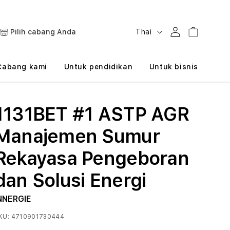
B
Masuk
Keranjang
Pilih cabang Anda
Thai
a
h
Cabang kami
Untuk pendidikan
Untuk bisnis
a
s
1131BET #1 ASTP AGR
a
Manajemen Sumur
Rekayasa Pengeboran
dan Solusi Energi
NNERGIE
KU:
4710901730444