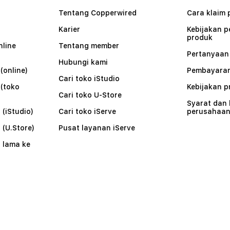
Tentang Copperwired
Cara klaim 
Karier
Kebijakan 
produk
nline
Tentang member
Pertanyaa
Hubungi kami
(online)
Pembayaran
Cari toko iStudio
 (toko
Kebijakan p
Cari toko U-Store
Syarat dan
 (iStudio)
Cari toko iServe
perusahaa
 (U.Store)
Pusat layanan iServe
 lama ke