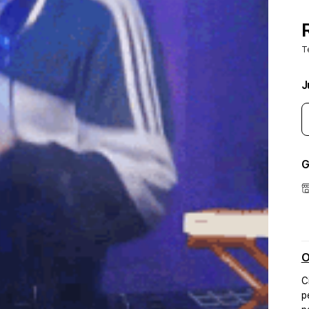
T
J
G
O
C
p