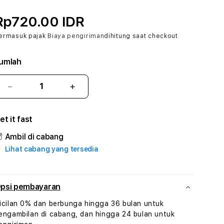
Rp720.00 IDR
ermasuk pajak
Biaya pengiriman
dihitung saat checkout
umlah
Kurangi
Tambah
jumlah
jumlah
untuk
untuk
et it fast
1131BET
1131BET
#1
#1
Ambil di cabang
ASTP
ASTP
Lihat cabang yang tersedia
AGR
AGR
Manajemen
Manajemen
Sumur
Sumur
Rekayasa
Rekayasa
psi pembayaran
Pengeboran
Pengeboran
icilan 0% dan berbunga hingga 36 bulan untuk
dan
dan
engambilan di cabang, dan hingga 24 bulan untuk
Solusi
Solusi