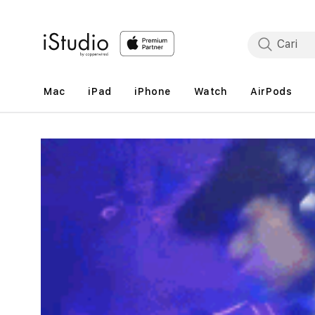
Lewati
ke
konten
Mac
iPad
iPhone
Watch
AirPods
Lewati
ke
informasi
produk