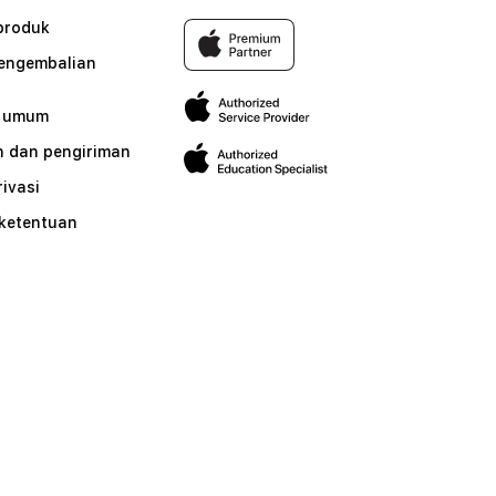
produk
pengembalian
n umum
 dan pengiriman
rivasi
 ketentuan
n