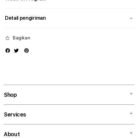
Detail pengiriman
Bagikan
Shop
Mac
Services
iPad
iPhone
Kegiatan workshop
About