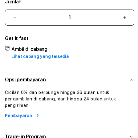
Jumlah
Kurangi
Tam
jumlah
juml
untuk
untu
Get it fast
12SHIO1
12SH
#1
#1
Ambil di cabang
ASTP
AST
Lihat cabang yang tersedia
AGR
AGR
Manajemen
Mana
Sumur
Sumu
Rekayasa
Reka
Opsi pembayaran
Pengeboran
Peng
dan
dan
Cicilan 0% dan berbunga hingga 36 bulan untuk
Solusi
Solus
pengambilan di cabang, dan hingga 24 bulan untuk
Energi
Energ
pengiriman
Pembayaran
Trade-in Program