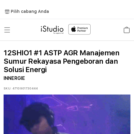
Lewati
ke
Pilih cabang Anda
konten
Keranja
12SHIO1 #1 ASTP AGR Manajemen
Sumur Rekayasa Pengeboran dan
Solusi Energi
INNERGIE
SKU:
4710901730444