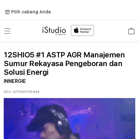
Lewati
ke
Pilih cabang Anda
konten
Keranja
12SHIO5 #1 ASTP AGR Manajemen
Sumur Rekayasa Pengeboran dan
Solusi Energi
INNERGIE
SKU:
4710901730444