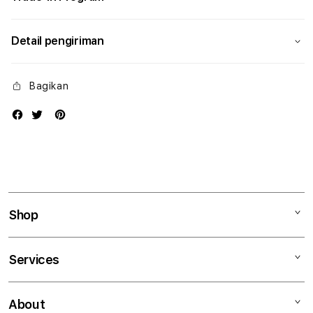
Detail pengiriman
Bagikan
Shop
Mac
Services
iPad
iPhone
Kegiatan workshop
About