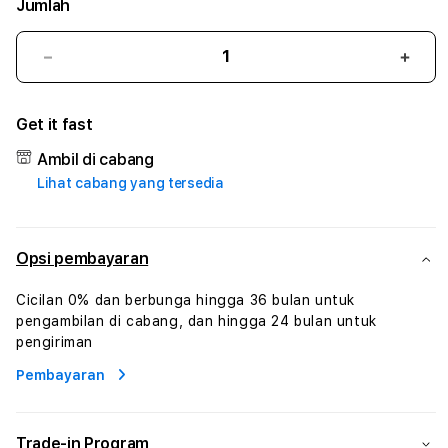
Jumlah
Kurangi
Tam
jumlah
juml
untuk
untu
Get it fast
12SHIO5
12SH
#1
#1
Ambil di cabang
ASTP
AST
Lihat cabang yang tersedia
AGR
AGR
Manajemen
Mana
Sumur
Sumu
Rekayasa
Reka
Opsi pembayaran
Pengeboran
Peng
dan
dan
Cicilan 0% dan berbunga hingga 36 bulan untuk
Solusi
Solus
pengambilan di cabang, dan hingga 24 bulan untuk
Energi
Energ
pengiriman
Pembayaran
Trade-in Program