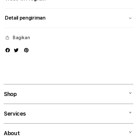
Detail pengiriman
Bagikan
Shop
Mac
Services
iPad
iPhone
Kegiatan workshop
About