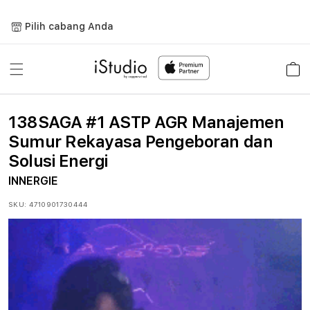
Lewati
ke
Pilih cabang Anda
konten
Keranja
138SAGA #1 ASTP AGR Manajemen
Sumur Rekayasa Pengeboran dan
Solusi Energi
INNERGIE
SKU:
4710901730444