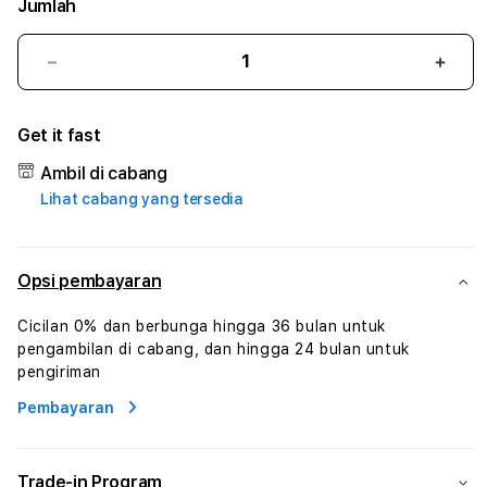
Jumlah
Kurangi
Tam
jumlah
juml
untuk
untu
Get it fast
138SAGA
138S
#1
#1
Ambil di cabang
ASTP
AST
Lihat cabang yang tersedia
AGR
AGR
Manajemen
Mana
Sumur
Sumu
Rekayasa
Reka
Opsi pembayaran
Pengeboran
Peng
dan
dan
Cicilan 0% dan berbunga hingga 36 bulan untuk
Solusi
Solus
pengambilan di cabang, dan hingga 24 bulan untuk
Energi
Energ
pengiriman
Pembayaran
Trade-in Program