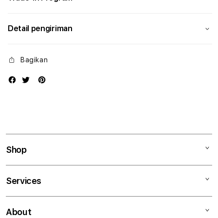
Detail pengiriman
Bagikan
Shop
Mac
Services
iPad
iPhone
Kegiatan workshop
About