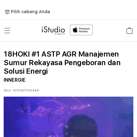
Lewati
ke
Pilih cabang Anda
konten
Keranja
18HOKI #1 ASTP AGR Manajemen
Sumur Rekayasa Pengeboran dan
Solusi Energi
INNERGIE
SKU:
4710901730444