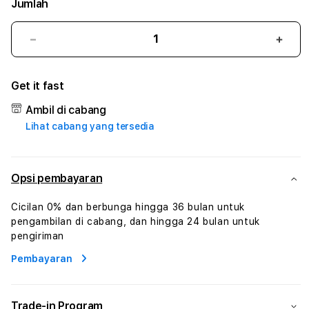
Jumlah
Kurangi
Tam
jumlah
juml
untuk
untu
Get it fast
18HOKI
18HO
#1
#1
Ambil di cabang
ASTP
AST
Lihat cabang yang tersedia
AGR
AGR
Manajemen
Mana
Sumur
Sumu
Rekayasa
Reka
Opsi pembayaran
Pengeboran
Peng
dan
dan
Cicilan 0% dan berbunga hingga 36 bulan untuk
Solusi
Solus
pengambilan di cabang, dan hingga 24 bulan untuk
Energi
Energ
pengiriman
Pembayaran
Trade-in Program