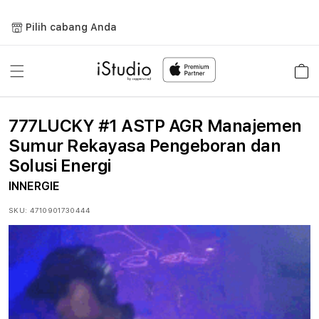
Lewati
ke
Pilih cabang Anda
konten
Keranja
777LUCKY #1 ASTP AGR Manajemen
Sumur Rekayasa Pengeboran dan
Solusi Energi
INNERGIE
SKU:
4710901730444