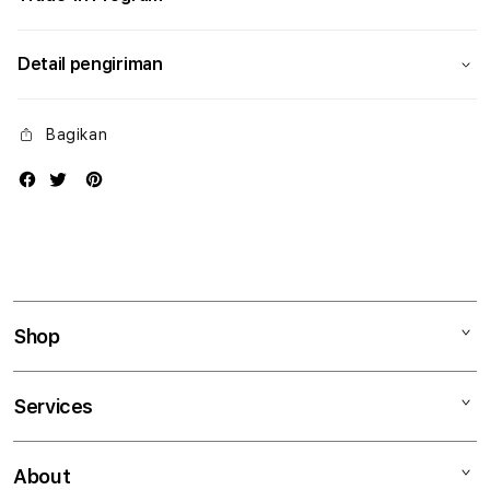
Detail pengiriman
Bagikan
Shop
Mac
Services
iPad
iPhone
Kegiatan workshop
About