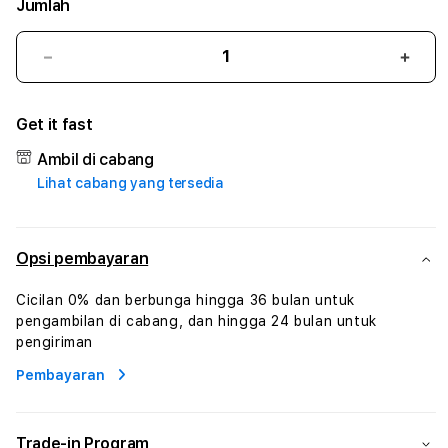
Jumlah
Kurangi
Tam
jumlah
juml
untuk
untu
Get it fast
777LUCKY
777
#1
#1
Ambil di cabang
ASTP
AST
Lihat cabang yang tersedia
AGR
AGR
Manajemen
Mana
Sumur
Sumu
Rekayasa
Reka
Opsi pembayaran
Pengeboran
Peng
dan
dan
Cicilan 0% dan berbunga hingga 36 bulan untuk
Solusi
Solus
pengambilan di cabang, dan hingga 24 bulan untuk
Energi
Energ
pengiriman
Pembayaran
Trade-in Program