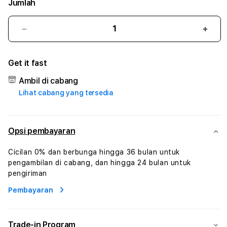
Jumlah
Kurangi
Tam
jumlah
juml
untuk
untu
Get it fast
888TOGEL
888
#1
#1
Ambil di cabang
ASTP
AST
Lihat cabang yang tersedia
AGR
AGR
Manajemen
Mana
Sumur
Sumu
Rekayasa
Reka
Opsi pembayaran
Pengeboran
Peng
dan
dan
Cicilan 0% dan berbunga hingga 36 bulan untuk
Solusi
Solus
pengambilan di cabang, dan hingga 24 bulan untuk
Energi
Energ
pengiriman
Pembayaran
Trade-in Program