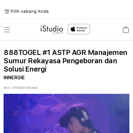
Lewati
ke
Pilih cabang Anda
konten
Keranja
888TOGEL #1 ASTP AGR Manajemen
Sumur Rekayasa Pengeboran dan
Solusi Energi
INNERGIE
SKU:
4710901730444