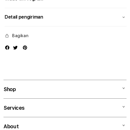
Detail pengiriman
Bagikan
Shop
Mac
Services
iPad
iPhone
Kegiatan workshop
About