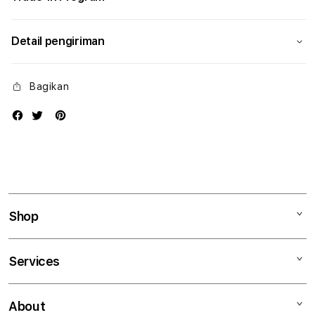
Detail pengiriman
Bagikan
Shop
Mac
Services
iPad
iPhone
Kegiatan workshop
About