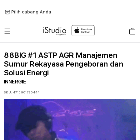
Lewati
ke
Pilih cabang Anda
konten
Keranja
88BIG #1 ASTP AGR Manajemen
Sumur Rekayasa Pengeboran dan
Solusi Energi
INNERGIE
SKU:
4710901730444