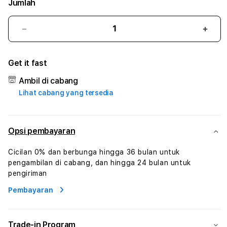
Jumlah
Kurangi
Tam
jumlah
juml
untuk
untu
Get it fast
88BIG
88BI
#1
#1
Ambil di cabang
ASTP
AST
Lihat cabang yang tersedia
AGR
AGR
Manajemen
Mana
Sumur
Sumu
Rekayasa
Reka
Opsi pembayaran
Pengeboran
Peng
dan
dan
Cicilan 0% dan berbunga hingga 36 bulan untuk
Solusi
Solus
pengambilan di cabang, dan hingga 24 bulan untuk
Energi
Energ
pengiriman
Pembayaran
Trade-in Program