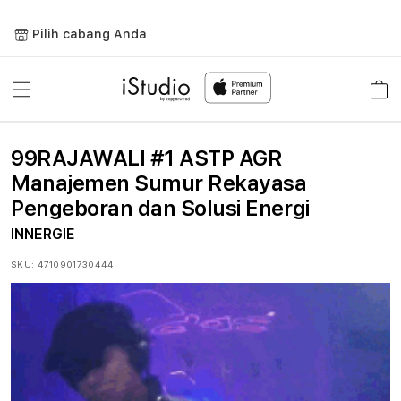
Lewati
ke
Pilih cabang Anda
konten
Keranja
99RAJAWALI #1 ASTP AGR
Manajemen Sumur Rekayasa
Pengeboran dan Solusi Energi
INNERGIE
SKU:
4710901730444