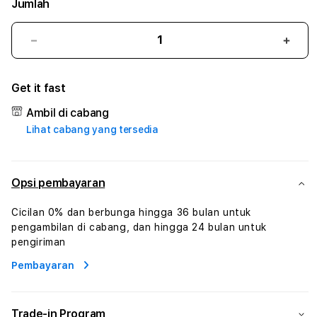
Jumlah
Kurangi
Tam
jumlah
juml
untuk
untu
Get it fast
99RAJAWALI
99RA
#1
#1
Ambil di cabang
ASTP
AST
Lihat cabang yang tersedia
AGR
AGR
Manajemen
Mana
Sumur
Sumu
Rekayasa
Reka
Opsi pembayaran
Pengeboran
Peng
dan
dan
Cicilan 0% dan berbunga hingga 36 bulan untuk
Solusi
Solus
pengambilan di cabang, dan hingga 24 bulan untuk
Energi
Energ
pengiriman
Pembayaran
Trade-in Program