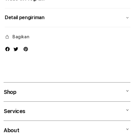
Detail pengiriman
Bagikan
Shop
Mac
Services
iPad
iPhone
Kegiatan workshop
About