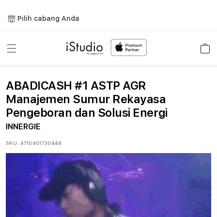
Lewati
ke
Pilih cabang Anda
konten
Keranja
ABADICASH #1 ASTP AGR
Manajemen Sumur Rekayasa
Pengeboran dan Solusi Energi
INNERGIE
SKU:
4710901730444