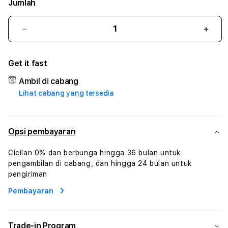
Jumlah
Kurangi
Tam
jumlah
juml
untuk
untu
Get it fast
ABADICASH
ABA
#1
#1
Ambil di cabang
ASTP
AST
Lihat cabang yang tersedia
AGR
AGR
Manajemen
Mana
Sumur
Sumu
Rekayasa
Reka
Opsi pembayaran
Pengeboran
Peng
dan
dan
Cicilan 0% dan berbunga hingga 36 bulan untuk
Solusi
Solus
pengambilan di cabang, dan hingga 24 bulan untuk
Energi
Energ
pengiriman
Pembayaran
Trade-in Program