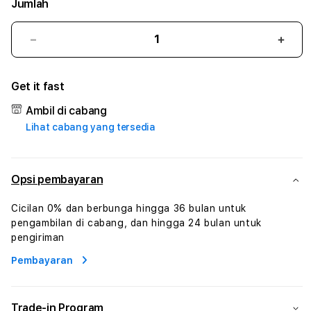
Jumlah
Kurangi
Tam
jumlah
juml
untuk
untu
Get it fast
ACAK77
ACA
#1
#1
Ambil di cabang
ASTP
AST
Lihat cabang yang tersedia
AGR
AGR
Manajemen
Mana
Sumur
Sumu
Rekayasa
Reka
Opsi pembayaran
Pengeboran
Peng
dan
dan
Cicilan 0% dan berbunga hingga 36 bulan untuk
Solusi
Solus
pengambilan di cabang, dan hingga 24 bulan untuk
Energi
Energ
pengiriman
Pembayaran
Trade-in Program