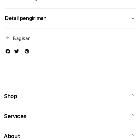
Detail pengiriman
Bagikan
Shop
Mac
Services
iPad
iPhone
Kegiatan workshop
About