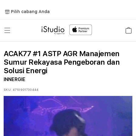
Lewati
ke
Pilih cabang Anda
konten
Keranja
ACAK77 #1 ASTP AGR Manajemen
Sumur Rekayasa Pengeboran dan
Solusi Energi
INNERGIE
SKU:
4710901730444