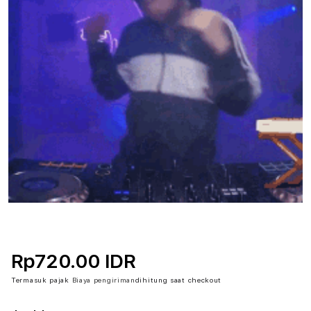
Rp720.00 IDR
Termasuk pajak
Biaya pengiriman
dihitung saat checkout