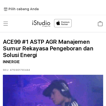
Lewati
ke
Pilih cabang Anda
konten
Keranja
ACE99 #1 ASTP AGR Manajemen
Sumur Rekayasa Pengeboran dan
Solusi Energi
INNERGIE
SKU:
4710901730444