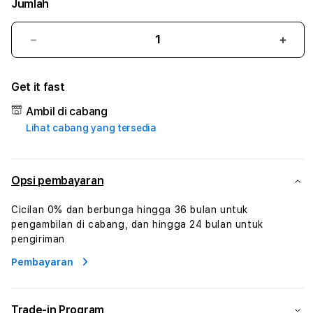
Jumlah
Kurangi
Tam
jumlah
juml
untuk
untu
Get it fast
ACE99
ACE
#1
#1
Ambil di cabang
ASTP
AST
Lihat cabang yang tersedia
AGR
AGR
Manajemen
Mana
Sumur
Sumu
Rekayasa
Reka
Opsi pembayaran
Pengeboran
Peng
dan
dan
Cicilan 0% dan berbunga hingga 36 bulan untuk
Solusi
Solus
pengambilan di cabang, dan hingga 24 bulan untuk
Energi
Energ
pengiriman
Pembayaran
Trade-in Program