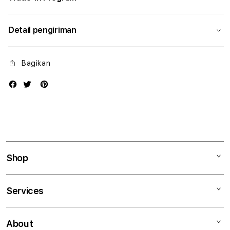
Detail pengiriman
Bagikan
Shop
Mac
Services
iPad
iPhone
Kegiatan workshop
About