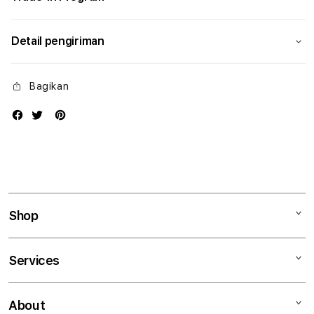
Detail pengiriman
Bagikan
Shop
Mac
Services
iPad
iPhone
Kegiatan workshop
About