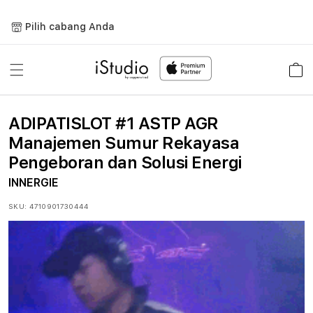
Lewati
ke
Pilih cabang Anda
konten
Keranja
ADIPATISLOT #1 ASTP AGR
Manajemen Sumur Rekayasa
Pengeboran dan Solusi Energi
INNERGIE
SKU:
4710901730444