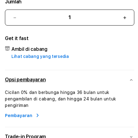
Jumlah
Kurangi
Tam
jumlah
juml
untuk
untu
Get it fast
ADIPATISLOT
ADIP
#1
#1
Ambil di cabang
ASTP
AST
Lihat cabang yang tersedia
AGR
AGR
Manajemen
Mana
Sumur
Sumu
Rekayasa
Reka
Opsi pembayaran
Pengeboran
Peng
dan
dan
Cicilan 0% dan berbunga hingga 36 bulan untuk
Solusi
Solus
pengambilan di cabang, dan hingga 24 bulan untuk
Energi
Energ
pengiriman
Pembayaran
Trade-in Program