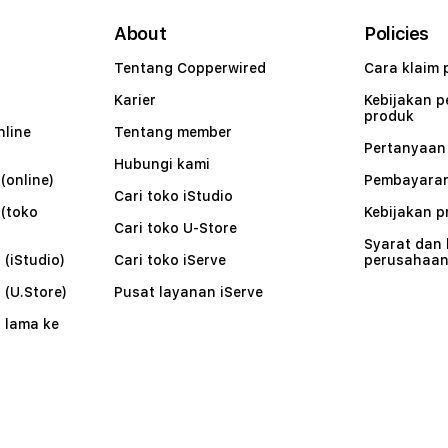
About
Policies
Tentang Copperwired
Cara klaim 
Karier
Kebijakan 
produk
nline
Tentang member
Pertanyaa
Hubungi kami
(online)
Pembayaran
Cari toko iStudio
 (toko
Kebijakan p
Cari toko U-Store
Syarat dan
 (iStudio)
Cari toko iServe
perusahaa
 (U.Store)
Pusat layanan iServe
 lama ke