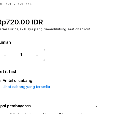
KU:
4710901730444
Rp720.00 IDR
ermasuk pajak
Biaya pengiriman
dihitung saat checkout
umlah
Kurangi
Tambah
jumlah
jumlah
untuk
untuk
et it fast
AKARSLOT
AKARSLOT
#1
#1
Ambil di cabang
ASTP
ASTP
Lihat cabang yang tersedia
AGR
AGR
Manajemen
Manajemen
Sumur
Sumur
Rekayasa
Rekayasa
psi pembayaran
Pengeboran
Pengeboran