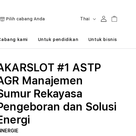
B
Masuk
Keranjang
Pilih cabang Anda
Thai
a
h
Cabang kami
Untuk pendidikan
Untuk bisnis
a
s
AKARSLOT #1 ASTP
a
AGR Manajemen
Sumur Rekayasa
Pengeboran dan Solusi
Energi
NNERGIE