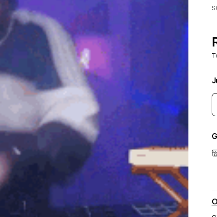
S
T
J
G
O