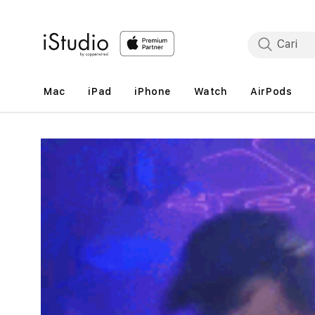
Lewati
ke
konten
Mac
iPad
iPhone
Watch
AirPods
Lewati
ke
informasi
produk