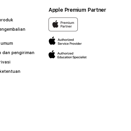
Apple Premium Partner
produk
pengembalian
n umum
 dan pengiriman
rivasi
 ketentuan
n