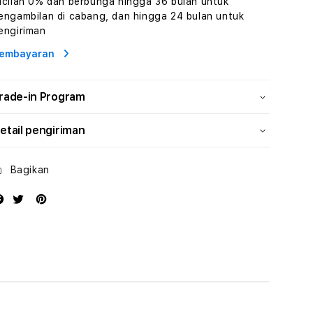
icilan 0% dan berbunga hingga 36 bulan untuk
dan
dan
engambilan di cabang, dan hingga 24 bulan untuk
Solusi
Solusi
engiriman
Energi
Energi
embayaran
rade-in Program
etail pengiriman
Bagikan