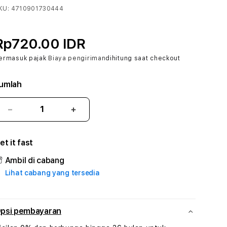
KU:
4710901730444
Rp720.00 IDR
ermasuk pajak
Biaya pengiriman
dihitung saat checkout
umlah
Kurangi
Tambah
jumlah
jumlah
untuk
untuk
et it fast
AKUNDEMOSLOT
AKUNDEMOSLOT
#1
#1
Ambil di cabang
ASTP
ASTP
Lihat cabang yang tersedia
AGR
AGR
Manajemen
Manajemen
Sumur
Sumur
Rekayasa
Rekayasa
psi pembayaran
Pengeboran
Pengeboran