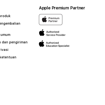
Apple Premium Partner
produk
pengembalian
n umum
 dan pengiriman
rivasi
 ketentuan
n