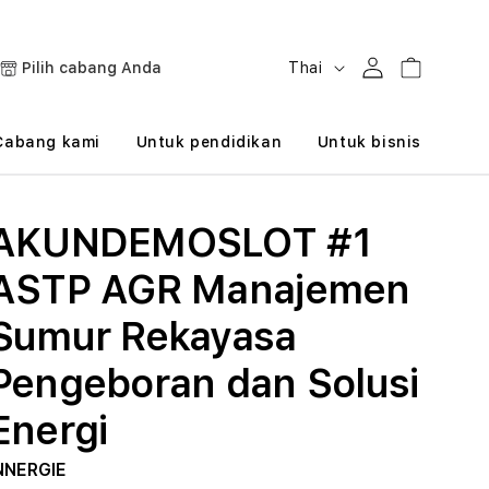
B
Masuk
Keranjang
Pilih cabang Anda
Thai
a
h
Cabang kami
Untuk pendidikan
Untuk bisnis
a
s
AKUNDEMOSLOT #1
a
ASTP AGR Manajemen
Sumur Rekayasa
Pengeboran dan Solusi
Energi
NNERGIE