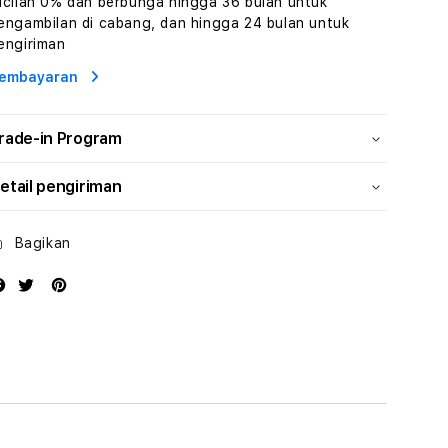
icilan 0% dan berbunga hingga 36 bulan untuk
dan
dan
engambilan di cabang, dan hingga 24 bulan untuk
Solusi
Solusi
engiriman
Energi
Energi
embayaran
rade-in Program
etail pengiriman
Bagikan