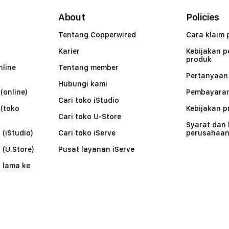
About
Policies
Tentang Copperwired
Cara klaim 
Karier
Kebijakan 
produk
nline
Tentang member
Pertanyaa
Hubungi kami
(online)
Pembayaran
Cari toko iStudio
 (toko
Kebijakan p
Cari toko U-Store
Syarat dan
 (iStudio)
Cari toko iServe
perusahaa
 (U.Store)
Pusat layanan iServe
 lama ke