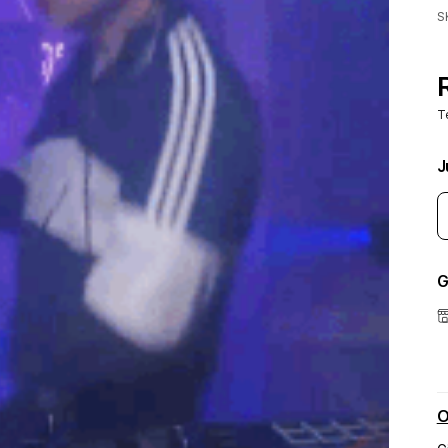
S
T
J
G
O