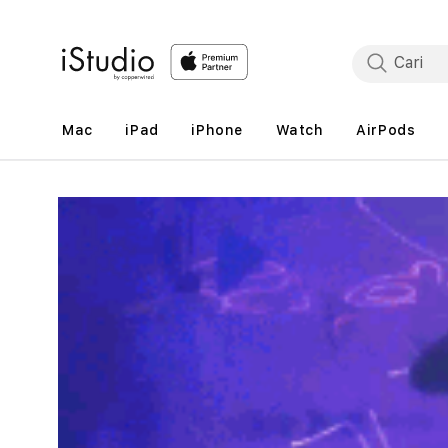
Lewati
ke
konten
Mac
iPad
iPhone
Watch
AirPods
Lewati
ke
informasi
produk