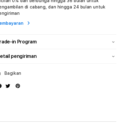
icilan 0% dan berbunga hingga 36 bulan untuk
dan
dan
engambilan di cabang, dan hingga 24 bulan untuk
Solusi
Solusi
engiriman
Energi
Energi
embayaran
rade-in Program
etail pengiriman
Bagikan