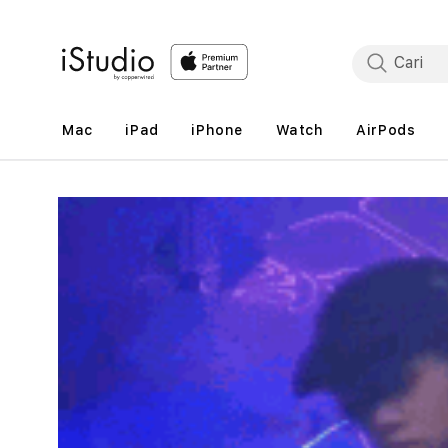
Lewati
ke
konten
Mac
iPad
iPhone
Watch
AirPods
Lewati
ke
informasi
produk