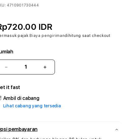
KU:
4710901730444
Rp720.00 IDR
ermasuk pajak
Biaya pengiriman
dihitung saat checkout
umlah
Kurangi
Tambah
jumlah
jumlah
untuk
untuk
et it fast
AKURATMPO
AKURATMPO
#1
#1
Ambil di cabang
ASTP
ASTP
Lihat cabang yang tersedia
AGR
AGR
Manajemen
Manajemen
Sumur
Sumur
Rekayasa
Rekayasa
psi pembayaran
Pengeboran
Pengeboran