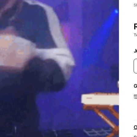
S
T
J
G
O