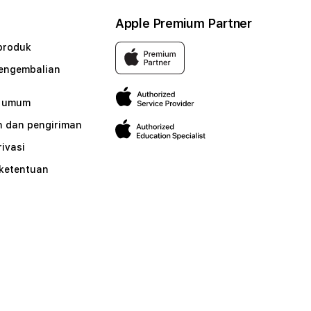
Apple Premium Partner
produk
pengembalian
n umum
 dan pengiriman
rivasi
 ketentuan
n