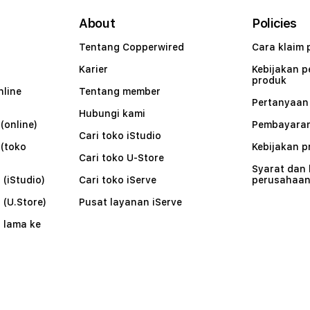
About
Policies
Tentang Copperwired
Cara klaim 
Karier
Kebijakan 
produk
nline
Tentang member
Pertanyaa
Hubungi kami
(online)
Pembayaran
Cari toko iStudio
 (toko
Kebijakan p
Cari toko U-Store
Syarat dan
 (iStudio)
Cari toko iServe
perusahaa
 (U.Store)
Pusat layanan iServe
 lama ke