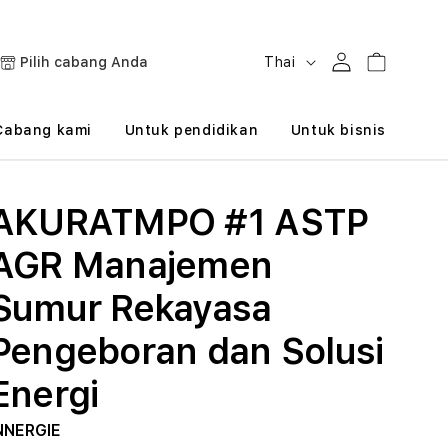
B
Masuk
Keranjang
Pilih cabang Anda
Thai
a
h
Cabang kami
Untuk pendidikan
Untuk bisnis
a
s
AKURATMPO #1 ASTP
a
AGR Manajemen
Sumur Rekayasa
Pengeboran dan Solusi
Energi
NNERGIE