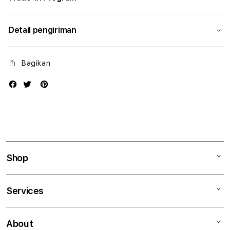
Detail pengiriman
Bagikan
Shop
Mac
Services
iPad
iPhone
Kegiatan workshop
About