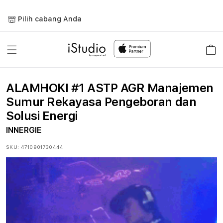
Lewati
ke
Pilih cabang Anda
konten
Keranja
ALAMHOKI #1 ASTP AGR Manajemen
Sumur Rekayasa Pengeboran dan
Solusi Energi
INNERGIE
SKU:
4710901730444