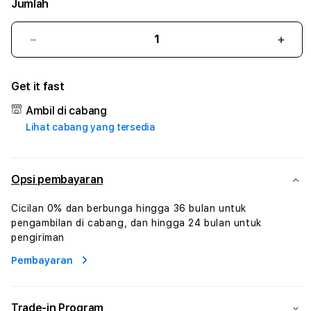
Jumlah
Kurangi
Tam
jumlah
juml
untuk
untu
Get it fast
ALAMHOKI
ALA
#1
#1
Ambil di cabang
ASTP
AST
Lihat cabang yang tersedia
AGR
AGR
Manajemen
Mana
Sumur
Sumu
Rekayasa
Reka
Opsi pembayaran
Pengeboran
Peng
dan
dan
Cicilan 0% dan berbunga hingga 36 bulan untuk
Solusi
Solus
pengambilan di cabang, dan hingga 24 bulan untuk
Energi
Energ
pengiriman
Pembayaran
Trade-in Program