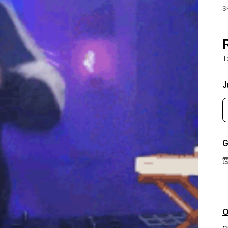
S
T
J
G
O