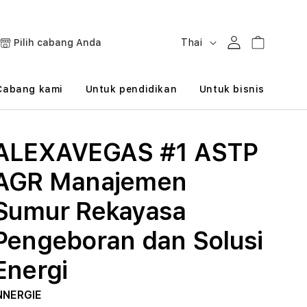
B
Masuk
Keranjang
Pilih cabang Anda
Thai
a
h
Cabang kami
Untuk pendidikan
Untuk bisnis
a
s
ALEXAVEGAS #1 ASTP
a
AGR Manajemen
Sumur Rekayasa
Pengeboran dan Solusi
Energi
NNERGIE