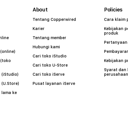
About
Policies
Tentang Copperwired
Cara klaim 
Karier
Kebijakan 
produk
nline
Tentang member
Pertanyaa
Hubungi kami
(online)
Pembayaran
Cari toko iStudio
 (toko
Kebijakan p
Cari toko U-Store
Syarat dan
 (iStudio)
Cari toko iServe
perusahaa
 (U.Store)
Pusat layanan iServe
 lama ke