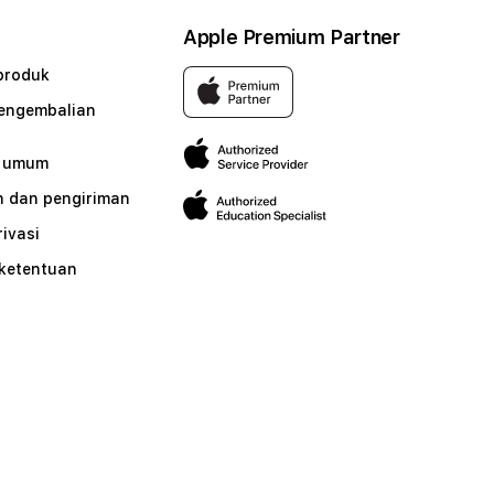
Apple Premium Partner
produk
pengembalian
n umum
 dan pengiriman
rivasi
 ketentuan
n