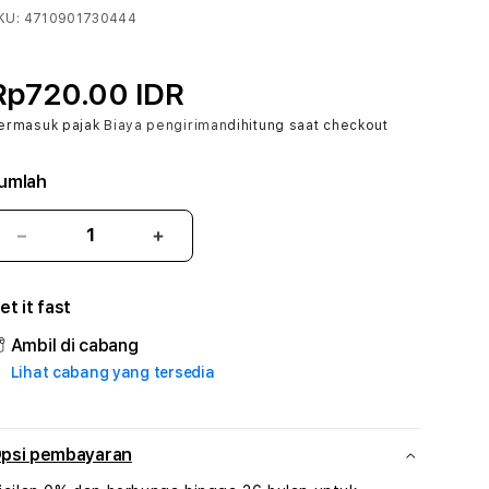
KU:
4710901730444
Rp720.00 IDR
ermasuk pajak
Biaya pengiriman
dihitung saat checkout
umlah
Kurangi
Tambah
jumlah
jumlah
untuk
untuk
et it fast
ALEXAVEGAS
ALEXAVEGAS
#1
#1
Ambil di cabang
ASTP
ASTP
Lihat cabang yang tersedia
AGR
AGR
Manajemen
Manajemen
Sumur
Sumur
Rekayasa
Rekayasa
psi pembayaran
Pengeboran
Pengeboran