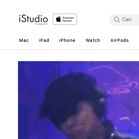
Lewati
ke
konten
Mac
iPad
iPhone
Watch
AirPods
Lewati
ke
informasi
produk