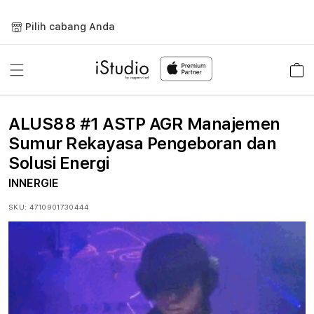
Lewati
ke
Pilih cabang Anda
konten
Keranja
ALUS88 #1 ASTP AGR Manajemen
Sumur Rekayasa Pengeboran dan
Solusi Energi
INNERGIE
SKU:
4710901730444