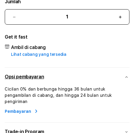
Jumlah
Kurangi
Tam
jumlah
juml
untuk
untu
Get it fast
ALUS88
ALU
#1
#1
Ambil di cabang
ASTP
AST
Lihat cabang yang tersedia
AGR
AGR
Manajemen
Mana
Sumur
Sumu
Rekayasa
Reka
Opsi pembayaran
Pengeboran
Peng
dan
dan
Cicilan 0% dan berbunga hingga 36 bulan untuk
Solusi
Solus
pengambilan di cabang, dan hingga 24 bulan untuk
Energi
Energ
pengiriman
Pembayaran
Trade-in Program