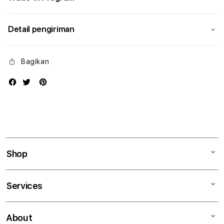
Detail pengiriman
Bagikan
Shop
Mac
Services
iPad
iPhone
Kegiatan workshop
About