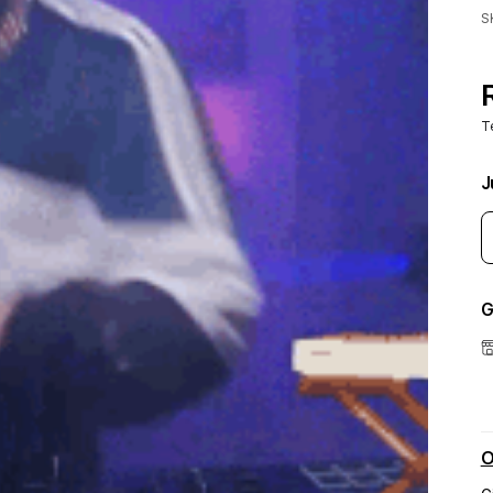
S
T
J
G
O