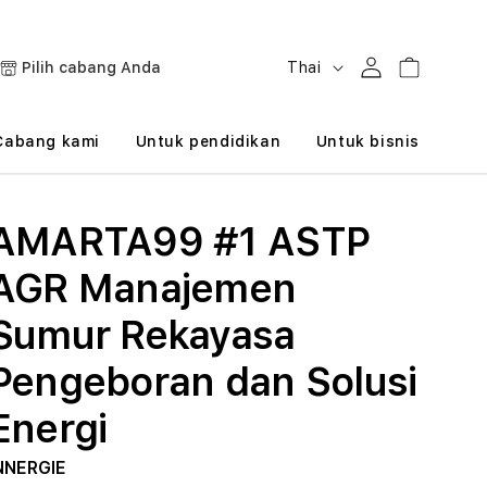
B
Masuk
Keranjang
Pilih cabang Anda
Thai
a
h
Cabang kami
Untuk pendidikan
Untuk bisnis
a
s
AMARTA99 #1 ASTP
a
AGR Manajemen
Sumur Rekayasa
Pengeboran dan Solusi
Energi
NNERGIE