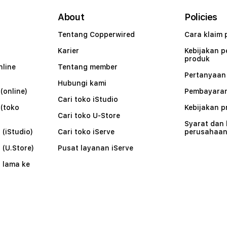
About
Policies
Tentang Copperwired
Cara klaim 
Karier
Kebijakan 
produk
nline
Tentang member
Pertanyaa
Hubungi kami
(online)
Pembayaran
Cari toko iStudio
 (toko
Kebijakan p
Cari toko U-Store
Syarat dan
 (iStudio)
Cari toko iServe
perusahaa
 (U.Store)
Pusat layanan iServe
 lama ke