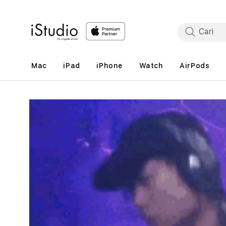
Lewati
ke
konten
Mac
iPad
iPhone
Watch
AirPods
Lewati
ke
informasi
produk