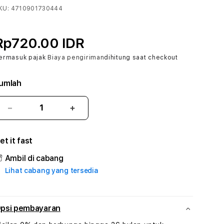
KU:
4710901730444
Rp720.00 IDR
ermasuk pajak
Biaya pengiriman
dihitung saat checkout
umlah
Kurangi
Tambah
jumlah
jumlah
untuk
untuk
et it fast
AMARTA99
AMARTA99
#1
#1
Ambil di cabang
ASTP
ASTP
Lihat cabang yang tersedia
AGR
AGR
Manajemen
Manajemen
Sumur
Sumur
Rekayasa
Rekayasa
psi pembayaran
Pengeboran
Pengeboran