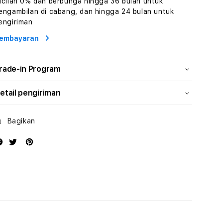
icilan 0% dan berbunga hingga 36 bulan untuk
dan
dan
engambilan di cabang, dan hingga 24 bulan untuk
Solusi
Solusi
engiriman
Energi
Energi
embayaran
rade-in Program
etail pengiriman
Bagikan