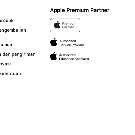
Apple Premium Partner
produk
pengembalian
n umum
 dan pengiriman
rivasi
 ketentuan
n