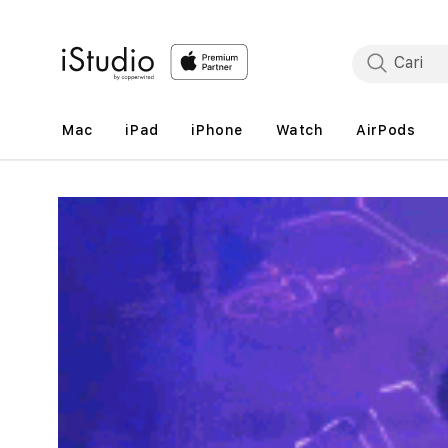
Lewati
ke
konten
Mac
iPad
iPhone
Watch
AirPods
Lewati
ke
informasi
produk