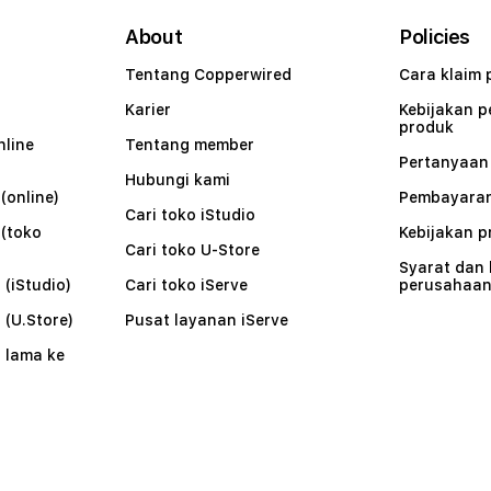
About
Policies
Tentang Copperwired
Cara klaim 
Karier
Kebijakan 
produk
nline
Tentang member
Pertanyaa
Hubungi kami
(online)
Pembayaran
Cari toko iStudio
 (toko
Kebijakan p
Cari toko U-Store
Syarat dan
 (iStudio)
Cari toko iServe
perusahaa
 (U.Store)
Pusat layanan iServe
 lama ke