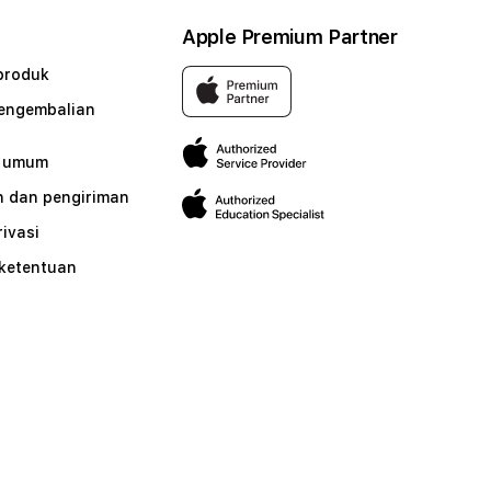
Apple Premium Partner
produk
pengembalian
n umum
 dan pengiriman
rivasi
 ketentuan
n