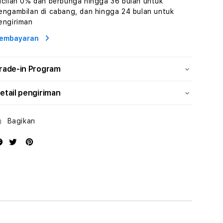
icilan 0% dan berbunga hingga 36 bulan untuk
dan
dan
engambilan di cabang, dan hingga 24 bulan untuk
Solusi
Solusi
engiriman
Energi
Energi
embayaran
rade-in Program
etail pengiriman
Bagikan