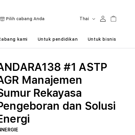
B
Masuk
Keranjang
Pilih cabang Anda
Thai
a
h
Cabang kami
Untuk pendidikan
Untuk bisnis
a
s
ANDARA138 #1 ASTP
a
AGR Manajemen
Sumur Rekayasa
Pengeboran dan Solusi
Energi
NNERGIE