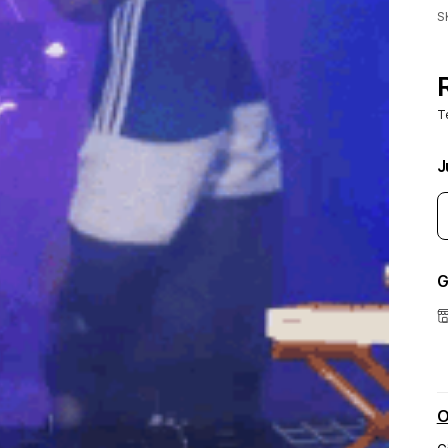
S
T
J
G
O