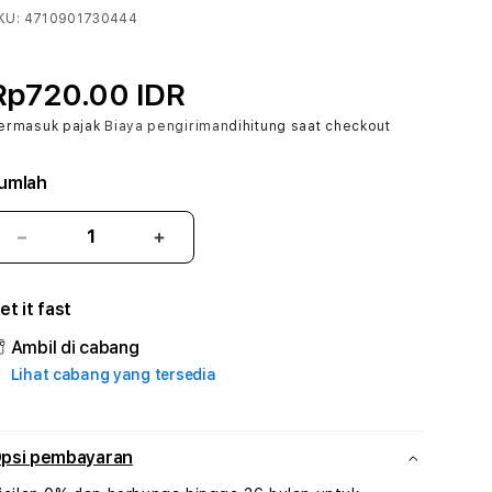
KU:
4710901730444
Rp720.00 IDR
ermasuk pajak
Biaya pengiriman
dihitung saat checkout
umlah
Kurangi
Tambah
jumlah
jumlah
untuk
untuk
et it fast
ANDARA138
ANDARA138
#1
#1
Ambil di cabang
ASTP
ASTP
Lihat cabang yang tersedia
AGR
AGR
Manajemen
Manajemen
Sumur
Sumur
Rekayasa
Rekayasa
psi pembayaran
Pengeboran
Pengeboran