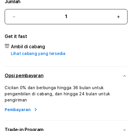
Jumlah
Kurangi
Tam
jumlah
juml
untuk
untu
Get it fast
ANGKASA189
ANG
#1
#1
Ambil di cabang
ASTP
AST
Lihat cabang yang tersedia
AGR
AGR
Manajemen
Mana
Sumur
Sumu
Rekayasa
Reka
Opsi pembayaran
Pengeboran
Peng
dan
dan
Cicilan 0% dan berbunga hingga 36 bulan untuk
Solusi
Solus
pengambilan di cabang, dan hingga 24 bulan untuk
Energi
Energ
pengiriman
Pembayaran
Trade-in Program