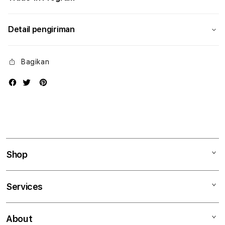
Detail pengiriman
Bagikan
Shop
Mac
Services
iPad
iPhone
Kegiatan workshop
About