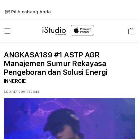
Lewati
ke
Pilih cabang Anda
konten
Keranja
ANGKASA189 #1 ASTP AGR
Manajemen Sumur Rekayasa
Pengeboran dan Solusi Energi
INNERGIE
SKU:
4710901730444