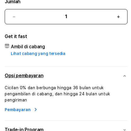
Jumlah
Kurangi
Tam
jumlah
juml
untuk
untu
Get it fast
ANGSA4D
ANG
#1
#1
Ambil di cabang
ASTP
AST
Lihat cabang yang tersedia
AGR
AGR
Manajemen
Mana
Sumur
Sumu
Rekayasa
Reka
Opsi pembayaran
Pengeboran
Peng
dan
dan
Cicilan 0% dan berbunga hingga 36 bulan untuk
Solusi
Solus
pengambilan di cabang, dan hingga 24 bulan untuk
Energi
Energ
pengiriman
Pembayaran
Trade-in Program