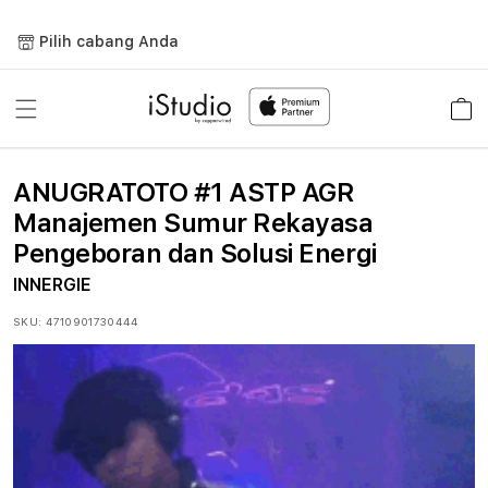
Lewati
ke
Pilih cabang Anda
konten
Keranja
ANUGRATOTO #1 ASTP AGR
Manajemen Sumur Rekayasa
Pengeboran dan Solusi Energi
INNERGIE
SKU:
4710901730444