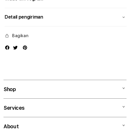
Detail pengiriman
Bagikan
Shop
Mac
Services
iPad
iPhone
Kegiatan workshop
About