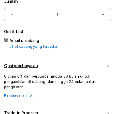
Jumlah
Kurangi
Tam
jumlah
juml
untuk
untu
Get it fast
ANUGRATOTO
ANU
#1
#1
Ambil di cabang
ASTP
AST
Lihat cabang yang tersedia
AGR
AGR
Manajemen
Mana
Sumur
Sumu
Rekayasa
Reka
Opsi pembayaran
Pengeboran
Peng
dan
dan
Cicilan 0% dan berbunga hingga 36 bulan untuk
Solusi
Solus
pengambilan di cabang, dan hingga 24 bulan untuk
Energi
Energ
pengiriman
Pembayaran
Trade-in Program