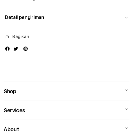
Detail pengiriman
Bagikan
Shop
Mac
Services
iPad
iPhone
Kegiatan workshop
About