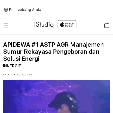
Lewati
ke
Pilih cabang Anda
konten
Keranja
APIDEWA #1 ASTP AGR Manajemen
Sumur Rekayasa Pengeboran dan
Solusi Energi
INNERGIE
SKU:
4710901730444