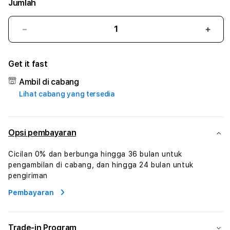
Jumlah
Kurangi
Tam
jumlah
juml
untuk
untu
Get it fast
APIDEWA
API
#1
#1
Ambil di cabang
ASTP
AST
Lihat cabang yang tersedia
AGR
AGR
Manajemen
Mana
Sumur
Sumu
Rekayasa
Reka
Opsi pembayaran
Pengeboran
Peng
dan
dan
Cicilan 0% dan berbunga hingga 36 bulan untuk
Solusi
Solus
pengambilan di cabang, dan hingga 24 bulan untuk
Energi
Energ
pengiriman
Pembayaran
Trade-in Program