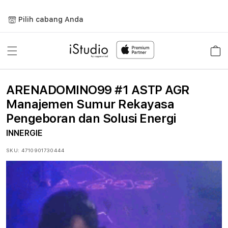
Lewati
ke
Pilih cabang Anda
konten
Keranja
ARENADOMINO99 #1 ASTP AGR
Manajemen Sumur Rekayasa
Pengeboran dan Solusi Energi
INNERGIE
SKU:
4710901730444