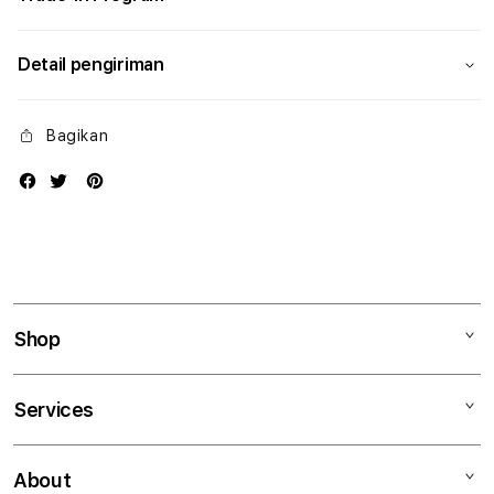
Detail pengiriman
Bagikan
Shop
Mac
Services
iPad
iPhone
Kegiatan workshop
About