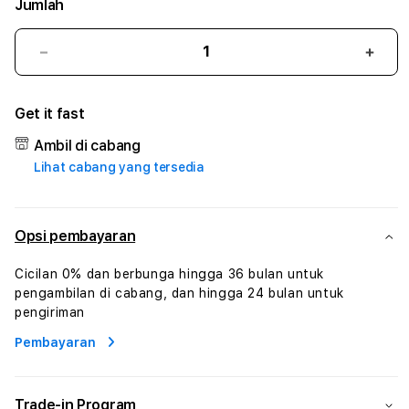
Jumlah
Kurangi
Tam
jumlah
juml
untuk
untu
Get it fast
ARENADOMINO99
ARE
#1
#1
Ambil di cabang
ASTP
AST
Lihat cabang yang tersedia
AGR
AGR
Manajemen
Mana
Sumur
Sumu
Rekayasa
Reka
Opsi pembayaran
Pengeboran
Peng
dan
dan
Cicilan 0% dan berbunga hingga 36 bulan untuk
Solusi
Solus
pengambilan di cabang, dan hingga 24 bulan untuk
Energi
Energ
pengiriman
Pembayaran
Trade-in Program