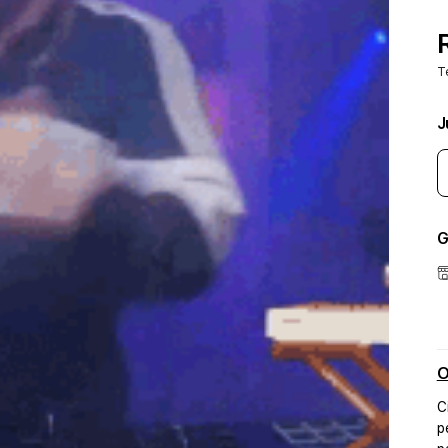
T
J
G
O
C
p