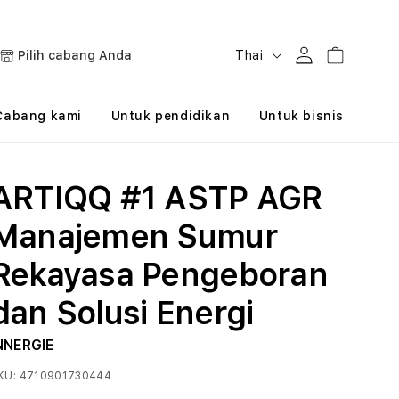
B
Masuk
Keranjang
Pilih cabang Anda
Thai
a
h
Cabang kami
Untuk pendidikan
Untuk bisnis
a
s
ARTIQQ #1 ASTP AGR
a
Manajemen Sumur
Rekayasa Pengeboran
dan Solusi Energi
NNERGIE
KU:
4710901730444