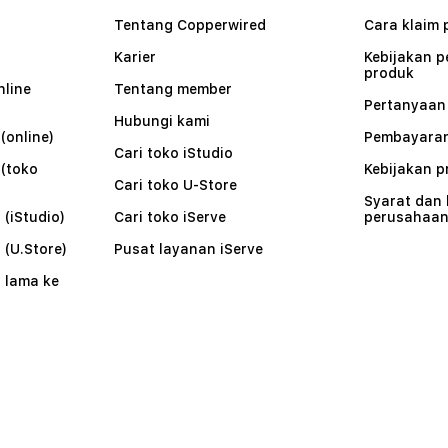
Tentang Copperwired
Cara klaim 
Karier
Kebijakan 
produk
nline
Tentang member
Pertanyaa
Hubungi kami
(online)
Pembayaran
Cari toko iStudio
 (toko
Kebijakan p
Cari toko U-Store
Syarat dan
 (iStudio)
Cari toko iServe
perusahaa
 (U.Store)
Pusat layanan iServe
 lama ke