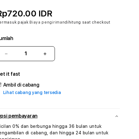
Rp720.00 IDR
ermasuk pajak
Biaya pengiriman
dihitung saat checkout
umlah
Kurangi
Tambah
jumlah
jumlah
untuk
untuk
et it fast
ARTIQQ
ARTIQQ
#1
#1
Ambil di cabang
ASTP
ASTP
Lihat cabang yang tersedia
AGR
AGR
Manajemen
Manajemen
Sumur
Sumur
Rekayasa
Rekayasa
psi pembayaran
Pengeboran
Pengeboran
icilan 0% dan berbunga hingga 36 bulan untuk
dan
dan
engambilan di cabang, dan hingga 24 bulan untuk
Solusi
Solusi