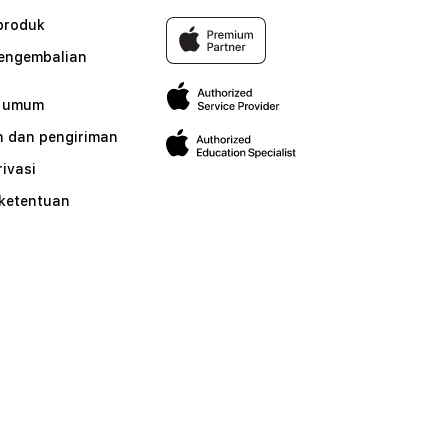
produk
pengembalian
n umum
 dan pengiriman
rivasi
 ketentuan
n