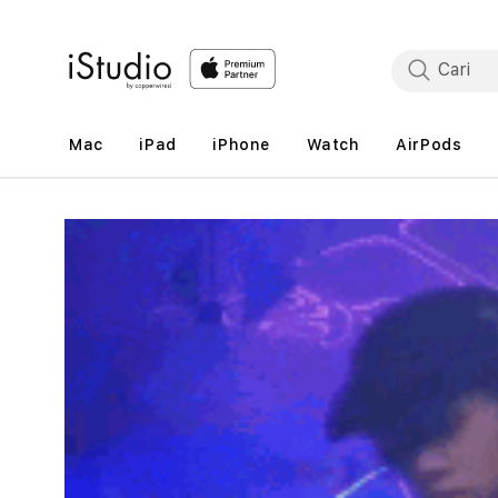
Lewati
ke
konten
Mac
iPad
iPhone
Watch
AirPods
Lewati
ke
informasi
produk