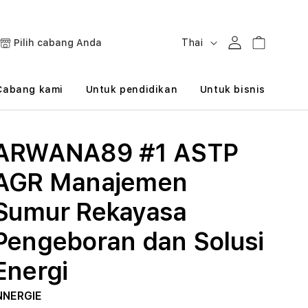
B
Masuk
Keranjang
Pilih cabang Anda
Thai
a
h
Cabang kami
Untuk pendidikan
Untuk bisnis
a
s
ARWANA89 #1 ASTP
a
AGR Manajemen
Sumur Rekayasa
Pengeboran dan Solusi
Energi
NNERGIE