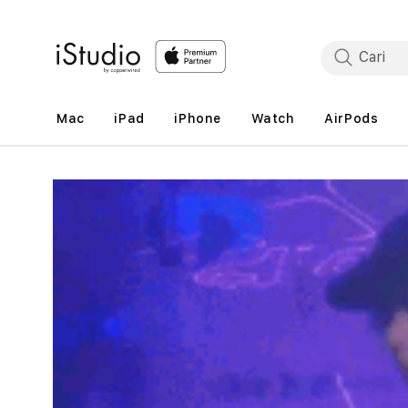
Lewati
ke
konten
Mac
iPad
iPhone
Watch
AirPods
Lewati
ke
informasi
produk