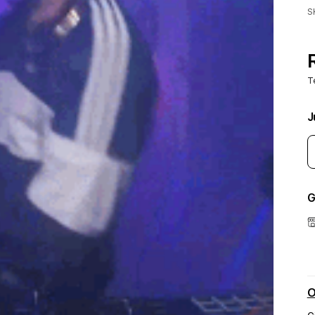
S
T
J
G
O