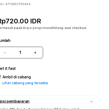
KU:
4710901730444
Rp720.00 IDR
ermasuk pajak
Biaya pengiriman
dihitung saat checkout
umlah
Kurangi
Tambah
jumlah
jumlah
untuk
untuk
et it fast
ARWANA89
ARWANA89
#1
#1
Ambil di cabang
ASTP
ASTP
Lihat cabang yang tersedia
AGR
AGR
Manajemen
Manajemen
Sumur
Sumur
Rekayasa
Rekayasa
psi pembayaran
Pengeboran
Pengeboran