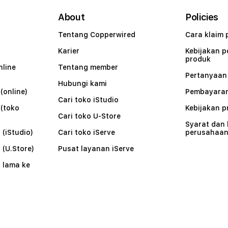
About
Policies
Tentang Copperwired
Cara klaim 
Karier
Kebijakan 
produk
nline
Tentang member
Pertanyaa
Hubungi kami
(online)
Pembayaran
Cari toko iStudio
 (toko
Kebijakan p
Cari toko U-Store
Syarat dan
 (iStudio)
Cari toko iServe
perusahaa
 (U.Store)
Pusat layanan iServe
 lama ke