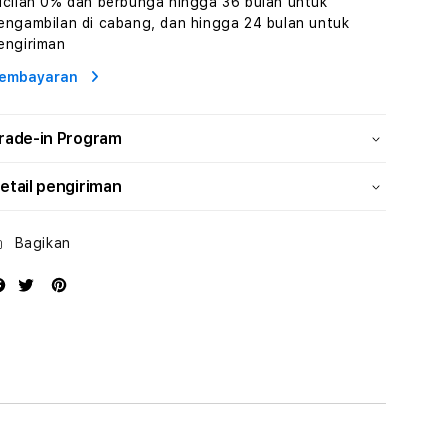
icilan 0% dan berbunga hingga 36 bulan untuk
dan
dan
engambilan di cabang, dan hingga 24 bulan untuk
Solusi
Solusi
engiriman
Energi
Energi
embayaran
rade-in Program
etail pengiriman
Bagikan