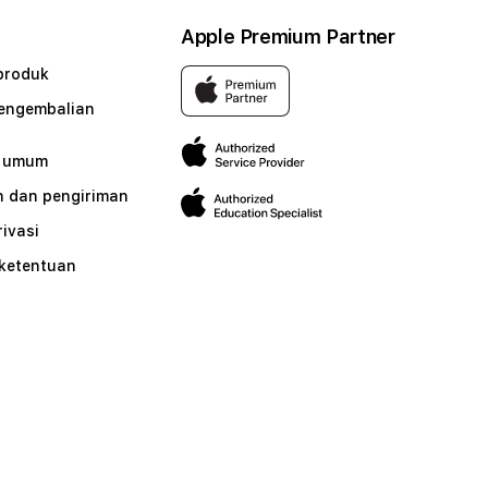
Apple Premium Partner
produk
pengembalian
n umum
 dan pengiriman
rivasi
 ketentuan
n