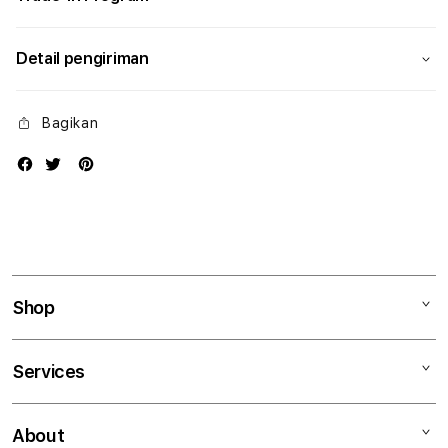
Detail pengiriman
Bagikan
Shop
Mac
Services
iPad
iPhone
Kegiatan workshop
About