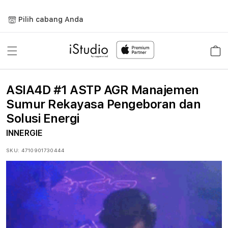
Lewati
ke
Pilih cabang Anda
konten
Keranja
ASIA4D #1 ASTP AGR Manajemen
Sumur Rekayasa Pengeboran dan
Solusi Energi
INNERGIE
SKU:
4710901730444