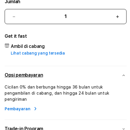
Jumlah
Kurangi
Tam
jumlah
juml
untuk
untu
Get it fast
ASIA4D
ASIA
#1
#1
Ambil di cabang
ASTP
AST
Lihat cabang yang tersedia
AGR
AGR
Manajemen
Mana
Sumur
Sumu
Rekayasa
Reka
Opsi pembayaran
Pengeboran
Peng
dan
dan
Cicilan 0% dan berbunga hingga 36 bulan untuk
Solusi
Solus
pengambilan di cabang, dan hingga 24 bulan untuk
Energi
Energ
pengiriman
Pembayaran
Trade-in Program