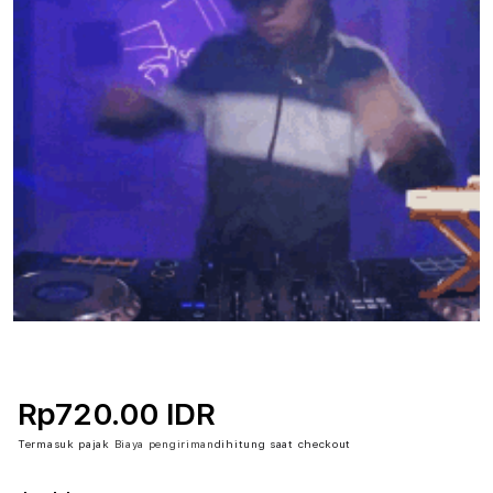
Rp720.00 IDR
Termasuk pajak
Biaya pengiriman
dihitung saat checkout