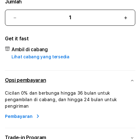
Jumlah
Kurangi
Tam
jumlah
juml
untuk
untu
Get it fast
ASIAHOKI
ASIA
#1
#1
Ambil di cabang
ASTP
AST
Lihat cabang yang tersedia
AGR
AGR
Manajemen
Mana
Sumur
Sumu
Rekayasa
Reka
Opsi pembayaran
Pengeboran
Peng
dan
dan
Cicilan 0% dan berbunga hingga 36 bulan untuk
Solusi
Solus
pengambilan di cabang, dan hingga 24 bulan untuk
Energi
Energ
pengiriman
Pembayaran
Trade-in Program