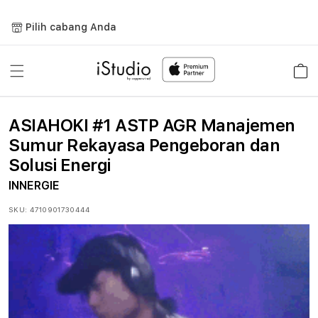
Lewati
ke
Pilih cabang Anda
konten
Keranja
ASIAHOKI #1 ASTP AGR Manajemen
Sumur Rekayasa Pengeboran dan
Solusi Energi
INNERGIE
SKU:
4710901730444