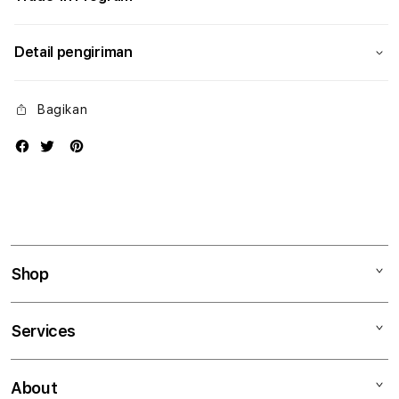
Detail pengiriman
Bagikan
Shop
Mac
Services
iPad
iPhone
Kegiatan workshop
About