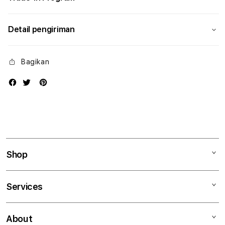
Detail pengiriman
Bagikan
Shop
Mac
Services
iPad
iPhone
Kegiatan workshop
About