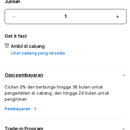
Jumlah
Kurangi
Tam
jumlah
juml
untuk
untu
Get it fast
ASIAN89
ASIA
#1
#1
Ambil di cabang
ASTP
AST
Lihat cabang yang tersedia
AGR
AGR
Manajemen
Mana
Sumur
Sumu
Rekayasa
Reka
Opsi pembayaran
Pengeboran
Peng
dan
dan
Cicilan 0% dan berbunga hingga 36 bulan untuk
Solusi
Solus
pengambilan di cabang, dan hingga 24 bulan untuk
Energi
Energ
pengiriman
Pembayaran
Trade-in Program