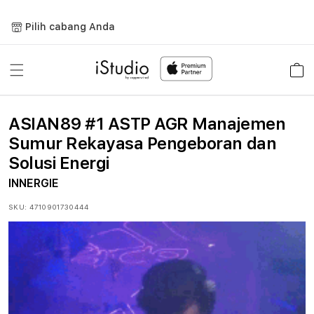
Lewati
ke
Pilih cabang Anda
konten
Keranja
ASIAN89 #1 ASTP AGR Manajemen
Sumur Rekayasa Pengeboran dan
Solusi Energi
INNERGIE
SKU:
4710901730444