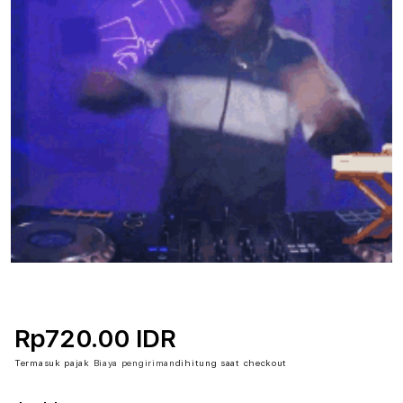
Rp720.00 IDR
Termasuk pajak
Biaya pengiriman
dihitung saat checkout