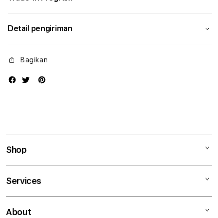
Detail pengiriman
Bagikan
Shop
Mac
Services
iPad
iPhone
Kegiatan workshop
About