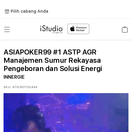
Lewati
ke
Pilih cabang Anda
konten
Keranja
ASIAPOKER99 #1 ASTP AGR
Manajemen Sumur Rekayasa
Pengeboran dan Solusi Energi
INNERGIE
SKU:
4710901730444