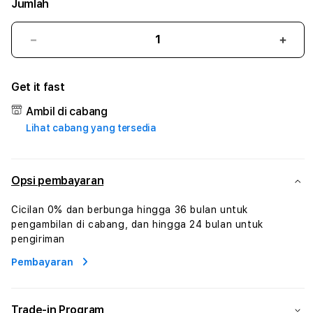
Jumlah
Kurangi
Tam
jumlah
juml
untuk
untu
Get it fast
ASIAPOKER99
ASIA
#1
#1
Ambil di cabang
ASTP
AST
Lihat cabang yang tersedia
AGR
AGR
Manajemen
Mana
Sumur
Sumu
Rekayasa
Reka
Opsi pembayaran
Pengeboran
Peng
dan
dan
Cicilan 0% dan berbunga hingga 36 bulan untuk
Solusi
Solus
pengambilan di cabang, dan hingga 24 bulan untuk
Energi
Energ
pengiriman
Pembayaran
Trade-in Program