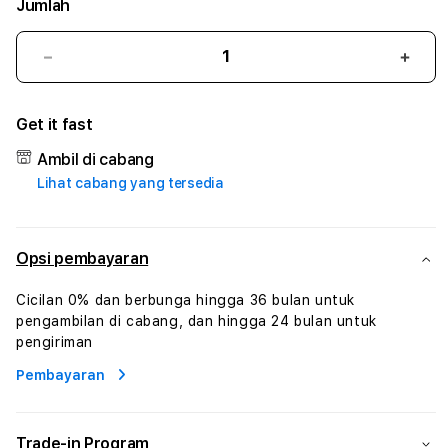
Jumlah
Kurangi
Tam
jumlah
juml
untuk
untu
Get it fast
ASIKLUB
ASIK
#1
#1
Ambil di cabang
ASTP
AST
Lihat cabang yang tersedia
AGR
AGR
Manajemen
Mana
Sumur
Sumu
Rekayasa
Reka
Opsi pembayaran
Pengeboran
Peng
dan
dan
Cicilan 0% dan berbunga hingga 36 bulan untuk
Solusi
Solus
pengambilan di cabang, dan hingga 24 bulan untuk
Energi
Energ
pengiriman
Pembayaran
Trade-in Program