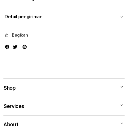
Detail pengiriman
Bagikan
Shop
Mac
Services
iPad
iPhone
Kegiatan workshop
About