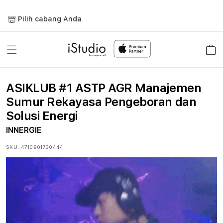
Lewati
ke
Pilih cabang Anda
konten
Keranja
ASIKLUB #1 ASTP AGR Manajemen
Sumur Rekayasa Pengeboran dan
Solusi Energi
INNERGIE
SKU:
4710901730444