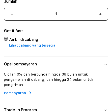
Jumlah
Kurangi
Tam
jumlah
juml
untuk
untu
Get it fast
ASLIBANDAR
ASL
#1
#1
Ambil di cabang
ASTP
AST
Lihat cabang yang tersedia
AGR
AGR
Manajemen
Mana
Sumur
Sumu
Rekayasa
Reka
Opsi pembayaran
Pengeboran
Peng
dan
dan
Cicilan 0% dan berbunga hingga 36 bulan untuk
Solusi
Solus
pengambilan di cabang, dan hingga 24 bulan untuk
Energi
Energ
pengiriman
Pembayaran
Trade-in Program