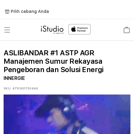
Lewati
ke
Pilih cabang Anda
konten
Keranja
ASLIBANDAR #1 ASTP AGR
Manajemen Sumur Rekayasa
Pengeboran dan Solusi Energi
INNERGIE
SKU:
4710901730444