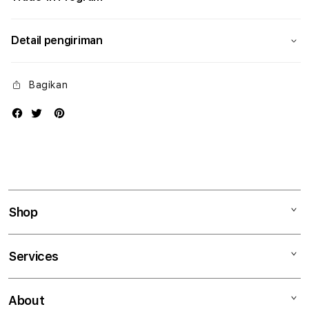
Detail pengiriman
Bagikan
Shop
Mac
Services
iPad
iPhone
Kegiatan workshop
About