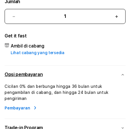
Jumlah
Kurangi
Tam
jumlah
juml
untuk
untu
Get it fast
AUDY88
AUD
#1
#1
Ambil di cabang
ASTP
AST
Lihat cabang yang tersedia
AGR
AGR
Manajemen
Mana
Sumur
Sumu
Rekayasa
Reka
Opsi pembayaran
Pengeboran
Peng
dan
dan
Cicilan 0% dan berbunga hingga 36 bulan untuk
Solusi
Solus
pengambilan di cabang, dan hingga 24 bulan untuk
Energi
Energ
pengiriman
Pembayaran
Trade-in Program