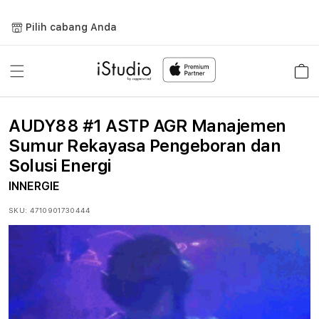
Lewati
ke
Pilih cabang Anda
konten
Keranja
AUDY88 #1 ASTP AGR Manajemen
Sumur Rekayasa Pengeboran dan
Solusi Energi
INNERGIE
SKU:
4710901730444