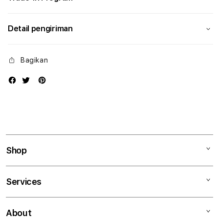
Detail pengiriman
Bagikan
Shop
Mac
Services
iPad
iPhone
Kegiatan workshop
About