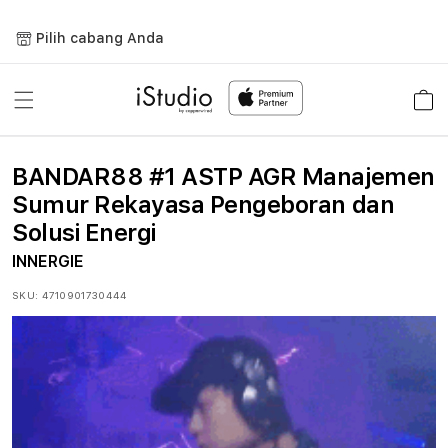
Lewati
ke
Pilih cabang Anda
konten
Keranja
BANDAR88 #1 ASTP AGR Manajemen
Sumur Rekayasa Pengeboran dan
Solusi Energi
INNERGIE
SKU:
4710901730444