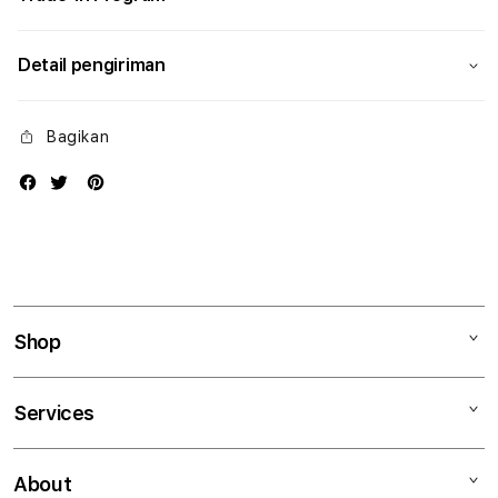
Detail pengiriman
Bagikan
Shop
Mac
Services
iPad
iPhone
Kegiatan workshop
About