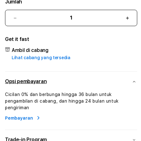
Jumlah
Kurangi
Tam
jumlah
juml
untuk
untu
Get it fast
BANDAR88
BAN
#1
#1
Ambil di cabang
ASTP
AST
Lihat cabang yang tersedia
AGR
AGR
Manajemen
Mana
Sumur
Sumu
Rekayasa
Reka
Opsi pembayaran
Pengeboran
Peng
dan
dan
Cicilan 0% dan berbunga hingga 36 bulan untuk
Solusi
Solus
pengambilan di cabang, dan hingga 24 bulan untuk
Energi
Energ
pengiriman
Pembayaran
Trade-in Program