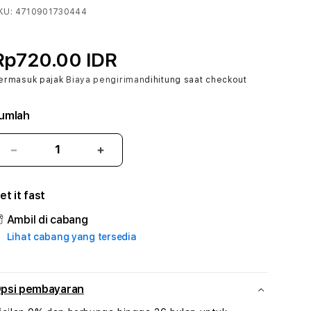
KU:
4710901730444
Rp720.00 IDR
ermasuk pajak
Biaya pengiriman
dihitung saat checkout
umlah
Kurangi
Tambah
jumlah
jumlah
untuk
untuk
et it fast
BANDARQIU
BANDARQIU
#1
#1
Ambil di cabang
ASTP
ASTP
Lihat cabang yang tersedia
AGR
AGR
Manajemen
Manajemen
Sumur
Sumur
Rekayasa
Rekayasa
psi pembayaran
Pengeboran
Pengeboran