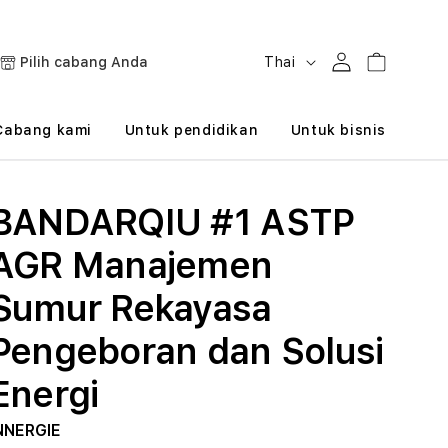
B
Masuk
Keranjang
Pilih cabang Anda
Thai
a
h
Cabang kami
Untuk pendidikan
Untuk bisnis
a
s
BANDARQIU #1 ASTP
a
AGR Manajemen
Sumur Rekayasa
Pengeboran dan Solusi
Energi
NNERGIE