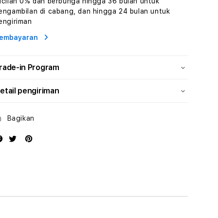
icilan 0% dan berbunga hingga 36 bulan untuk
dan
dan
engambilan di cabang, dan hingga 24 bulan untuk
Solusi
Solusi
engiriman
Energi
Energi
embayaran
rade-in Program
etail pengiriman
Bagikan