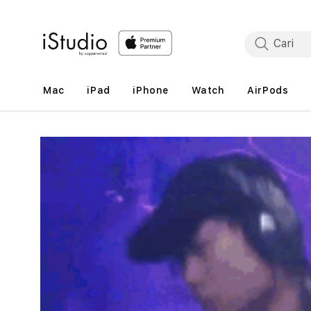
Lewati
ke
konten
Mac
iPad
iPhone
Watch
AirPods
Lewati
ke
informasi
produk