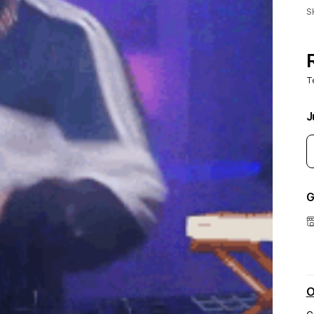
S
T
J
G
O