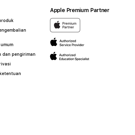
Apple Premium Partner
produk
pengembalian
n umum
 dan pengiriman
rivasi
 ketentuan
n