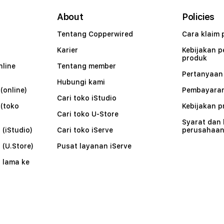
About
Policies
Tentang Copperwired
Cara klaim 
Karier
Kebijakan 
produk
nline
Tentang member
Pertanyaa
Hubungi kami
(online)
Pembayaran
Cari toko iStudio
 (toko
Kebijakan p
Cari toko U-Store
Syarat dan
 (iStudio)
Cari toko iServe
perusahaa
 (U.Store)
Pusat layanan iServe
 lama ke