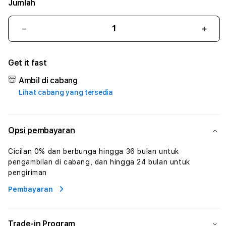
Jumlah
Kurangi
Tam
jumlah
juml
untuk
untu
Get it fast
BANTENGMERAH
BAN
#1
#1
Ambil di cabang
ASTP
AST
Lihat cabang yang tersedia
AGR
AGR
Manajemen
Mana
Sumur
Sumu
Rekayasa
Reka
Opsi pembayaran
Pengeboran
Peng
dan
dan
Cicilan 0% dan berbunga hingga 36 bulan untuk
Solusi
Solus
pengambilan di cabang, dan hingga 24 bulan untuk
Energi
Energ
pengiriman
Pembayaran
Trade-in Program