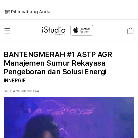
Lewati
ke
Pilih cabang Anda
konten
Keranja
BANTENGMERAH #1 ASTP AGR
Manajemen Sumur Rekayasa
Pengeboran dan Solusi Energi
INNERGIE
SKU:
4710901730444