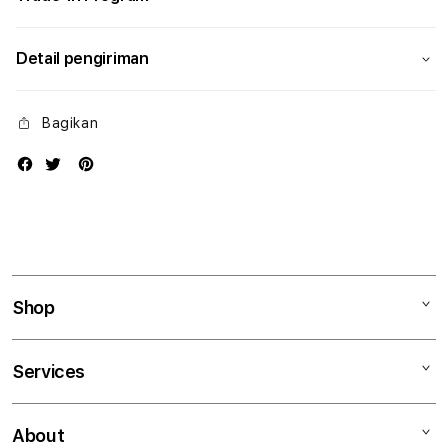
Detail pengiriman
Bagikan
Shop
Mac
Services
iPad
iPhone
Kegiatan workshop
About