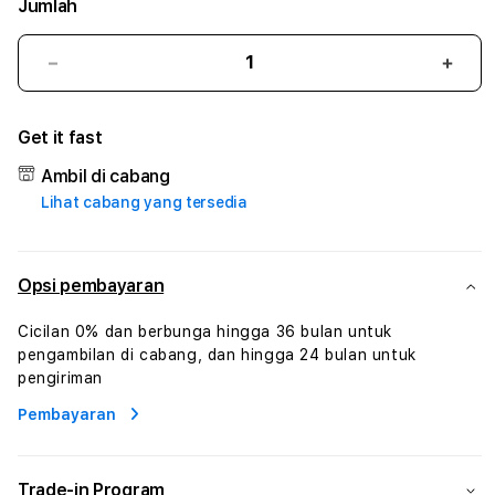
Jumlah
Kurangi
Tam
jumlah
juml
untuk
untu
Get it fast
BATARAVIP
BATA
#1
#1
Ambil di cabang
ASTP
AST
Lihat cabang yang tersedia
AGR
AGR
Manajemen
Mana
Sumur
Sumu
Rekayasa
Reka
Opsi pembayaran
Pengeboran
Peng
dan
dan
Cicilan 0% dan berbunga hingga 36 bulan untuk
Solusi
Solus
pengambilan di cabang, dan hingga 24 bulan untuk
Energi
Energ
pengiriman
Pembayaran
Trade-in Program