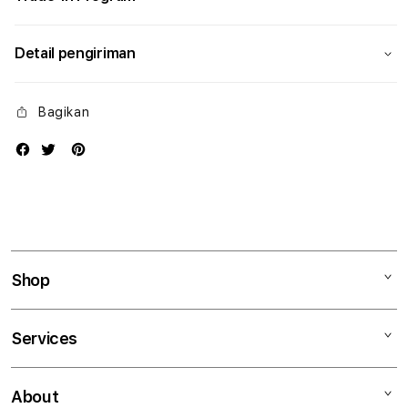
Detail pengiriman
Bagikan
Shop
Mac
Services
iPad
iPhone
Kegiatan workshop
About