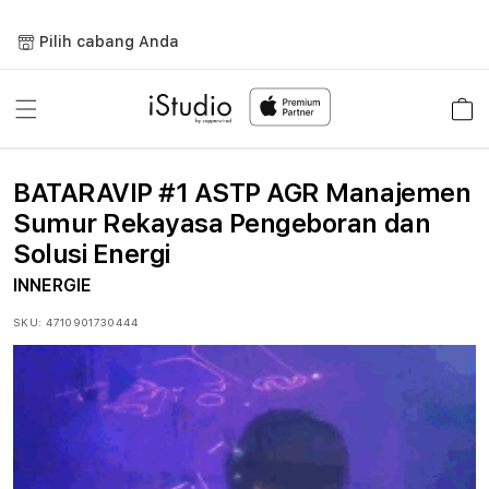
Lewati
ke
Pilih cabang Anda
konten
Keranja
BATARAVIP #1 ASTP AGR Manajemen
Sumur Rekayasa Pengeboran dan
Solusi Energi
INNERGIE
SKU:
4710901730444