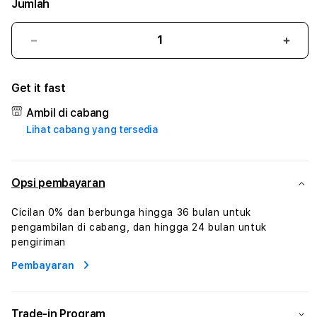
Jumlah
Kurangi
Tam
jumlah
juml
untuk
untu
Get it fast
BCAPLAY
BCA
#1
#1
Ambil di cabang
ASTP
AST
Lihat cabang yang tersedia
AGR
AGR
Manajemen
Mana
Sumur
Sumu
Rekayasa
Reka
Opsi pembayaran
Pengeboran
Peng
dan
dan
Cicilan 0% dan berbunga hingga 36 bulan untuk
Solusi
Solus
pengambilan di cabang, dan hingga 24 bulan untuk
Energi
Energ
pengiriman
Pembayaran
Trade-in Program