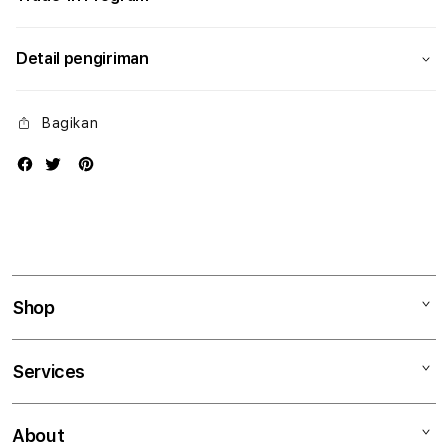
Detail pengiriman
Bagikan
Shop
Mac
Services
iPad
iPhone
Kegiatan workshop
About