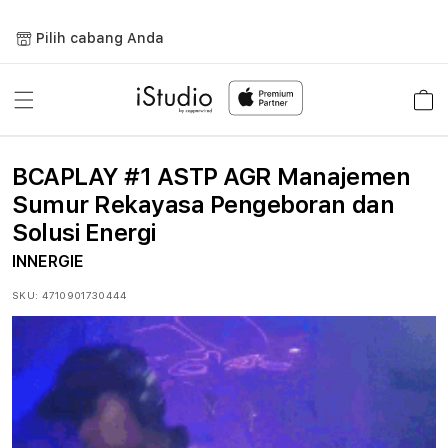
Lewati
ke
Pilih cabang Anda
konten
Keranja
BCAPLAY #1 ASTP AGR Manajemen
Sumur Rekayasa Pengeboran dan
Solusi Energi
INNERGIE
SKU:
4710901730444