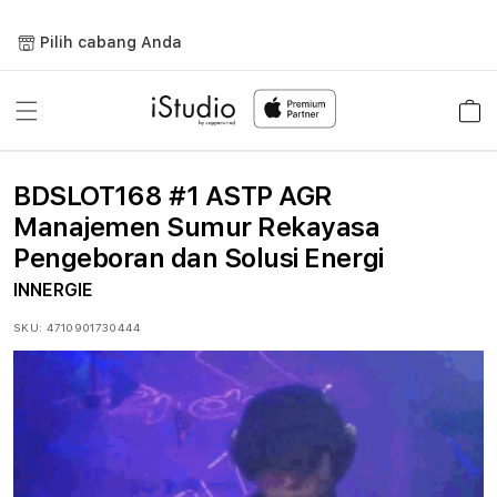
Lewati
ke
Pilih cabang Anda
konten
Keranja
BDSLOT168 #1 ASTP AGR
Manajemen Sumur Rekayasa
Pengeboran dan Solusi Energi
INNERGIE
SKU:
4710901730444