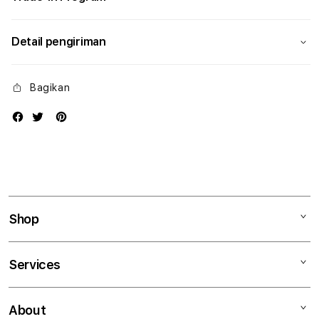
Detail pengiriman
Bagikan
Shop
Mac
Services
iPad
iPhone
Kegiatan workshop
About