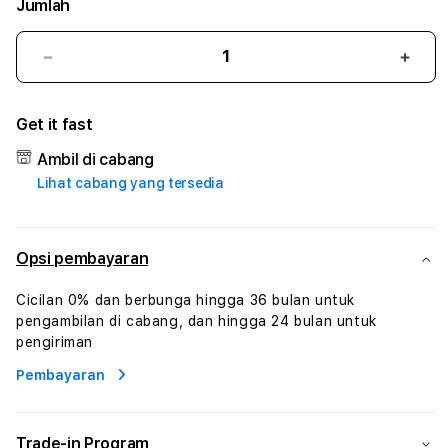
Jumlah
Kurangi
Tam
jumlah
juml
untuk
untu
Get it fast
BDSLOT168
BDS
#1
#1
Ambil di cabang
ASTP
AST
Lihat cabang yang tersedia
AGR
AGR
Manajemen
Mana
Sumur
Sumu
Rekayasa
Reka
Opsi pembayaran
Pengeboran
Peng
dan
dan
Cicilan 0% dan berbunga hingga 36 bulan untuk
Solusi
Solus
pengambilan di cabang, dan hingga 24 bulan untuk
Energi
Energ
pengiriman
Pembayaran
Trade-in Program