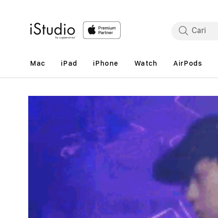
Lewati
ke
konten
Mac
iPad
iPhone
Watch
AirPods
Lewati
ke
informasi
produk