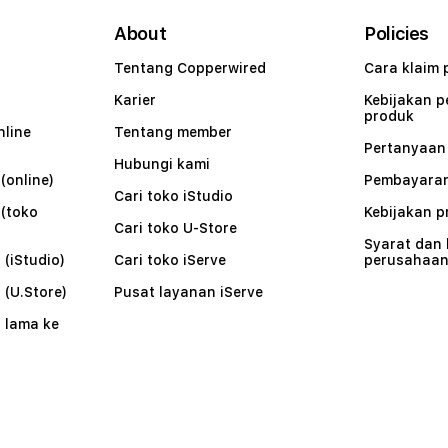
About
Policies
Tentang Copperwired
Cara klaim 
Karier
Kebijakan 
produk
nline
Tentang member
Pertanyaa
Hubungi kami
(online)
Pembayaran
Cari toko iStudio
 (toko
Kebijakan p
Cari toko U-Store
Syarat dan
 (iStudio)
Cari toko iServe
perusahaa
 (U.Store)
Pusat layanan iServe
 lama ke