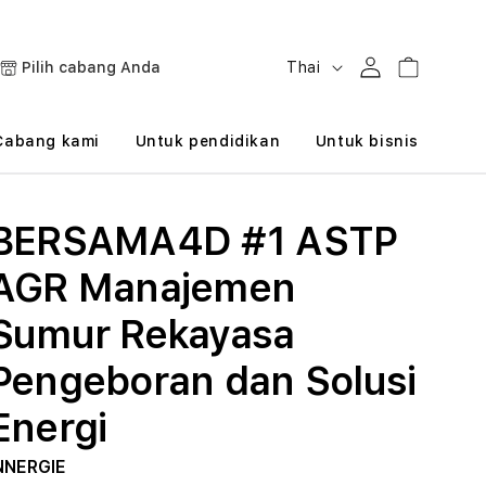
B
Masuk
Keranjang
Pilih cabang Anda
Thai
a
h
Cabang kami
Untuk pendidikan
Untuk bisnis
a
s
BERSAMA4D #1 ASTP
a
AGR Manajemen
Sumur Rekayasa
Pengeboran dan Solusi
Energi
NNERGIE