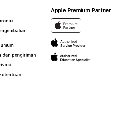
Apple Premium Partner
produk
pengembalian
n umum
 dan pengiriman
rivasi
 ketentuan
n