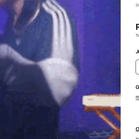
S
T
J
G
O