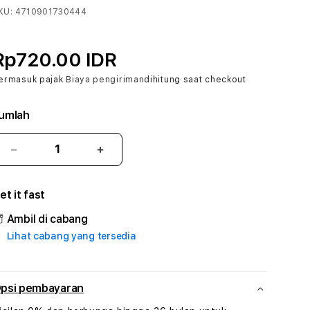
KU:
4710901730444
Rp720.00 IDR
ermasuk pajak
Biaya pengiriman
dihitung saat checkout
umlah
Kurangi
Tambah
jumlah
jumlah
untuk
untuk
et it fast
BERSAMA4D
BERSAMA4D
#1
#1
Ambil di cabang
ASTP
ASTP
Lihat cabang yang tersedia
AGR
AGR
Manajemen
Manajemen
Sumur
Sumur
Rekayasa
Rekayasa
psi pembayaran
Pengeboran
Pengeboran