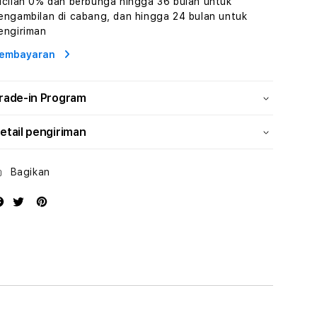
icilan 0% dan berbunga hingga 36 bulan untuk
dan
dan
engambilan di cabang, dan hingga 24 bulan untuk
Solusi
Solusi
engiriman
Energi
Energi
embayaran
rade-in Program
etail pengiriman
Bagikan