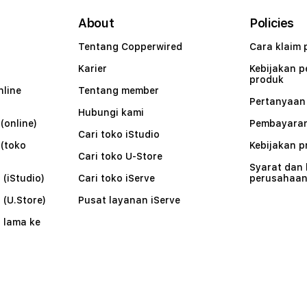
About
Policies
Tentang Copperwired
Cara klaim 
Karier
Kebijakan 
produk
nline
Tentang member
Pertanyaa
Hubungi kami
(online)
Pembayaran
Cari toko iStudio
 (toko
Kebijakan p
Cari toko U-Store
Syarat dan
 (iStudio)
Cari toko iServe
perusahaa
 (U.Store)
Pusat layanan iServe
 lama ke