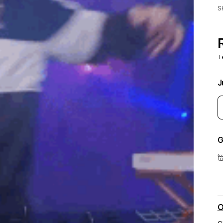
S
T
J
G
O