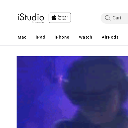
Lewati
ke
konten
Mac
iPad
iPhone
Watch
AirPods
Lewati
ke
informasi
produk