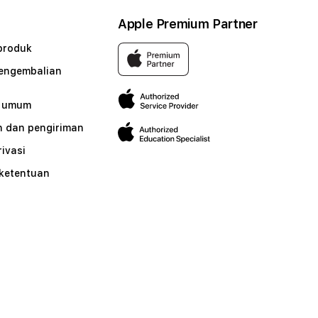
Apple Premium Partner
produk
pengembalian
n umum
 dan pengiriman
rivasi
 ketentuan
n