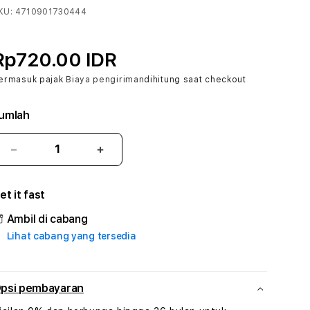
KU:
4710901730444
Rp720.00 IDR
ermasuk pajak
Biaya pengiriman
dihitung saat checkout
umlah
Kurangi
Tambah
jumlah
jumlah
untuk
untuk
et it fast
BERUANG77
BERUANG77
#1
#1
Ambil di cabang
ASTP
ASTP
Lihat cabang yang tersedia
AGR
AGR
Manajemen
Manajemen
Sumur
Sumur
Rekayasa
Rekayasa
psi pembayaran
Pengeboran
Pengeboran