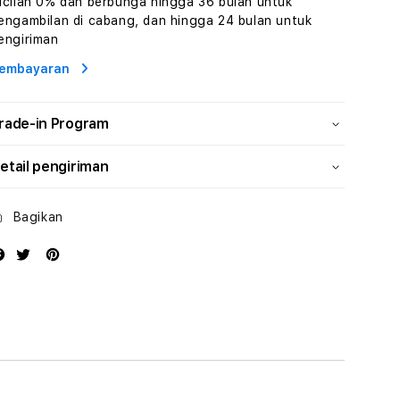
icilan 0% dan berbunga hingga 36 bulan untuk
dan
dan
engambilan di cabang, dan hingga 24 bulan untuk
Solusi
Solusi
engiriman
Energi
Energi
embayaran
rade-in Program
etail pengiriman
Bagikan