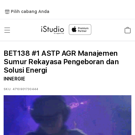
Lewati
ke
Pilih cabang Anda
konten
Keranja
BET138 #1 ASTP AGR Manajemen
Sumur Rekayasa Pengeboran dan
Solusi Energi
INNERGIE
SKU:
4710901730444