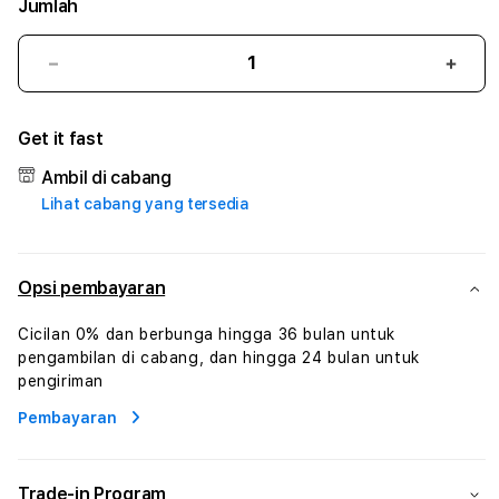
Jumlah
Kurangi
Tam
jumlah
juml
untuk
untu
Get it fast
BET138
BET1
#1
#1
Ambil di cabang
ASTP
AST
Lihat cabang yang tersedia
AGR
AGR
Manajemen
Mana
Sumur
Sumu
Rekayasa
Reka
Opsi pembayaran
Pengeboran
Peng
dan
dan
Cicilan 0% dan berbunga hingga 36 bulan untuk
Solusi
Solus
pengambilan di cabang, dan hingga 24 bulan untuk
Energi
Energ
pengiriman
Pembayaran
Trade-in Program