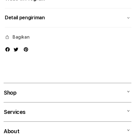
Detail pengiriman
Bagikan
Shop
Mac
Services
iPad
iPhone
Kegiatan workshop
About