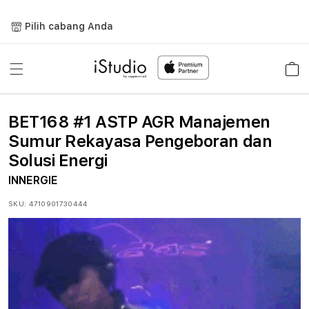
Lewati
ke
Pilih cabang Anda
konten
Keranja
BET168 #1 ASTP AGR Manajemen
Sumur Rekayasa Pengeboran dan
Solusi Energi
INNERGIE
SKU:
4710901730444