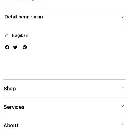
Detail pengiriman
Bagikan
Shop
Mac
Services
iPad
iPhone
Kegiatan workshop
About