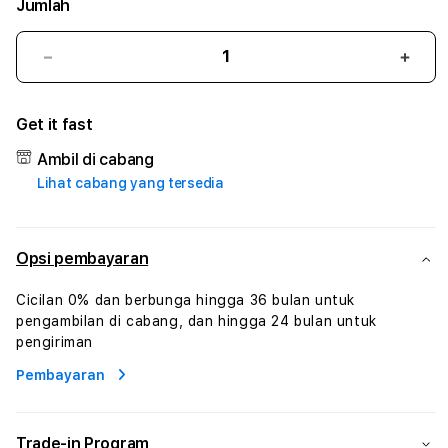
Jumlah
Kurangi
Tam
jumlah
juml
untuk
untu
Get it fast
BET168
BET1
#1
#1
Ambil di cabang
ASTP
AST
Lihat cabang yang tersedia
AGR
AGR
Manajemen
Mana
Sumur
Sumu
Rekayasa
Reka
Opsi pembayaran
Pengeboran
Peng
dan
dan
Cicilan 0% dan berbunga hingga 36 bulan untuk
Solusi
Solus
pengambilan di cabang, dan hingga 24 bulan untuk
Energi
Energ
pengiriman
Pembayaran
Trade-in Program