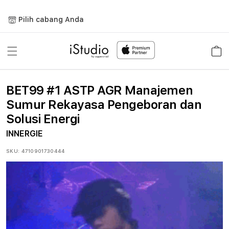
Lewati
ke
Pilih cabang Anda
konten
Keranja
BET99 #1 ASTP AGR Manajemen
Sumur Rekayasa Pengeboran dan
Solusi Energi
INNERGIE
SKU:
4710901730444