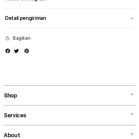
Detail pengiriman
Bagikan
Shop
Mac
Services
iPad
iPhone
Kegiatan workshop
About