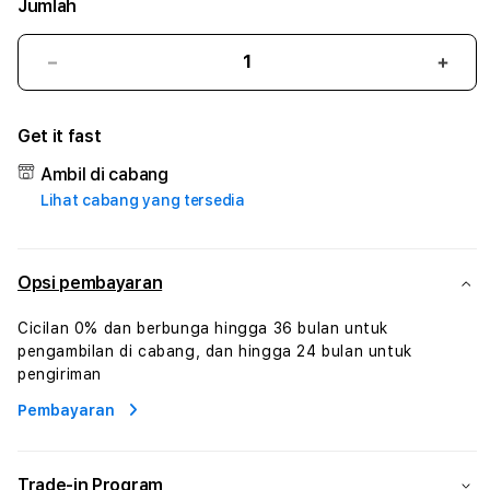
Jumlah
Kurangi
Tam
jumlah
juml
untuk
untu
Get it fast
BET99
BET
#1
#1
Ambil di cabang
ASTP
AST
Lihat cabang yang tersedia
AGR
AGR
Manajemen
Mana
Sumur
Sumu
Rekayasa
Reka
Opsi pembayaran
Pengeboran
Peng
dan
dan
Cicilan 0% dan berbunga hingga 36 bulan untuk
Solusi
Solus
pengambilan di cabang, dan hingga 24 bulan untuk
Energi
Energ
pengiriman
Pembayaran
Trade-in Program