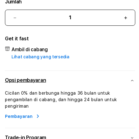
Jumlah
Kurangi
Tam
jumlah
juml
untuk
untu
Get it fast
BETA138
BETA
#1
#1
Ambil di cabang
ASTP
AST
Lihat cabang yang tersedia
AGR
AGR
Manajemen
Mana
Sumur
Sumu
Rekayasa
Reka
Opsi pembayaran
Pengeboran
Peng
dan
dan
Cicilan 0% dan berbunga hingga 36 bulan untuk
Solusi
Solus
pengambilan di cabang, dan hingga 24 bulan untuk
Energi
Energ
pengiriman
Pembayaran
Trade-in Program