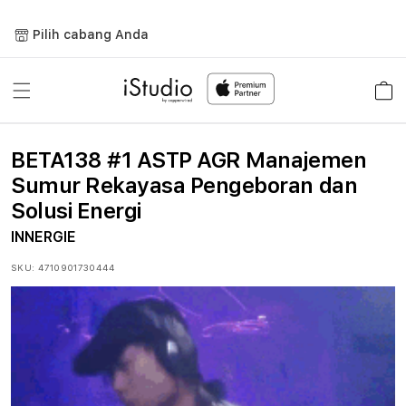
Lewati
ke
Pilih cabang Anda
konten
Keranja
BETA138 #1 ASTP AGR Manajemen
Sumur Rekayasa Pengeboran dan
Solusi Energi
INNERGIE
SKU:
4710901730444