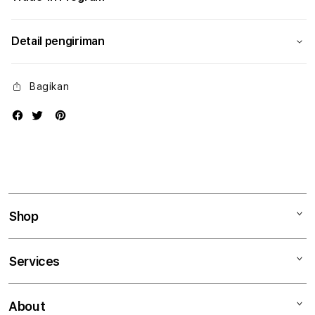
Detail pengiriman
Bagikan
Shop
Mac
Services
iPad
iPhone
Kegiatan workshop
About