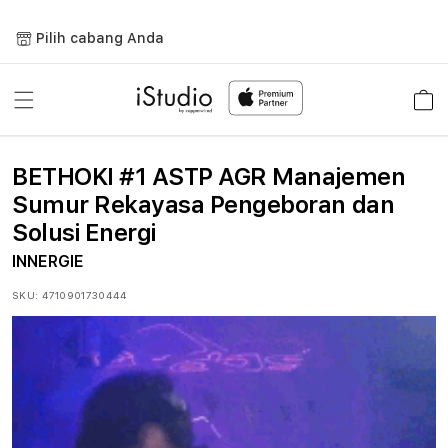
Lewati
ke
Pilih cabang Anda
konten
Keranja
BETHOKI #1 ASTP AGR Manajemen
Sumur Rekayasa Pengeboran dan
Solusi Energi
INNERGIE
SKU:
4710901730444