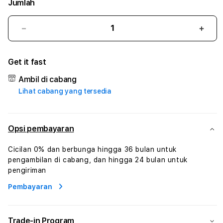
Jumlah
Kurangi
Tam
jumlah
juml
untuk
untu
Get it fast
BETHOKI
BET
#1
#1
Ambil di cabang
ASTP
AST
Lihat cabang yang tersedia
AGR
AGR
Manajemen
Mana
Sumur
Sumu
Rekayasa
Reka
Opsi pembayaran
Pengeboran
Peng
dan
dan
Cicilan 0% dan berbunga hingga 36 bulan untuk
Solusi
Solus
pengambilan di cabang, dan hingga 24 bulan untuk
Energi
Energ
pengiriman
Pembayaran
Trade-in Program