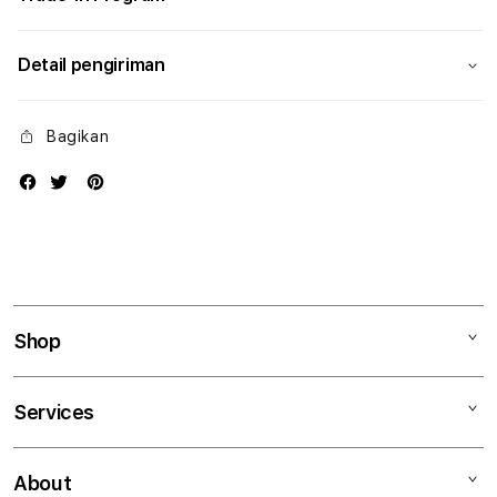
Detail pengiriman
Bagikan
Shop
Mac
Services
iPad
iPhone
Kegiatan workshop
About