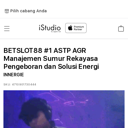
Lewati
ke
Pilih cabang Anda
konten
Keranja
BETSLOT88 #1 ASTP AGR
Manajemen Sumur Rekayasa
Pengeboran dan Solusi Energi
INNERGIE
SKU:
4710901730444