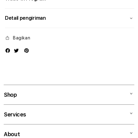
Detail pengiriman
Bagikan
Shop
Mac
Services
iPad
iPhone
Kegiatan workshop
About