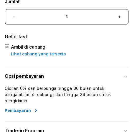
Jumlah
Kurangi
Tam
jumlah
juml
untuk
untu
Get it fast
BETSLOT88
BET
#1
#1
Ambil di cabang
ASTP
AST
Lihat cabang yang tersedia
AGR
AGR
Manajemen
Mana
Sumur
Sumu
Rekayasa
Reka
Opsi pembayaran
Pengeboran
Peng
dan
dan
Cicilan 0% dan berbunga hingga 36 bulan untuk
Solusi
Solus
pengambilan di cabang, dan hingga 24 bulan untuk
Energi
Energ
pengiriman
Pembayaran
Trade-in Program