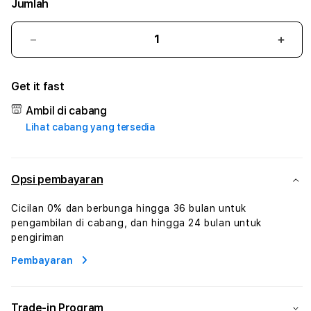
Jumlah
Kurangi
Tam
jumlah
juml
untuk
untu
Get it fast
BETTASLOT
BET
#1
#1
Ambil di cabang
ASTP
AST
Lihat cabang yang tersedia
AGR
AGR
Manajemen
Mana
Sumur
Sumu
Rekayasa
Reka
Opsi pembayaran
Pengeboran
Peng
dan
dan
Cicilan 0% dan berbunga hingga 36 bulan untuk
Solusi
Solus
pengambilan di cabang, dan hingga 24 bulan untuk
Energi
Energ
pengiriman
Pembayaran
Trade-in Program