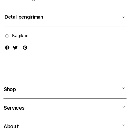
Detail pengiriman
Bagikan
Shop
Mac
Services
iPad
iPhone
Kegiatan workshop
About