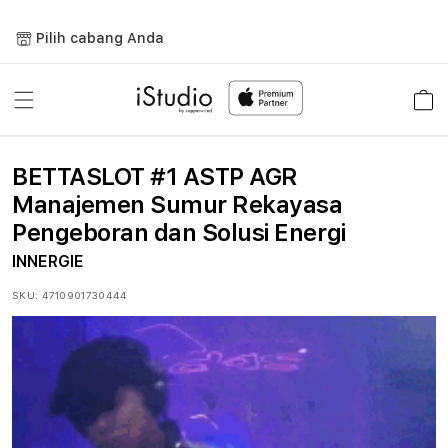
Lewati
ke
Pilih cabang Anda
konten
Keranja
BETTASLOT #1 ASTP AGR
Manajemen Sumur Rekayasa
Pengeboran dan Solusi Energi
INNERGIE
SKU:
4710901730444